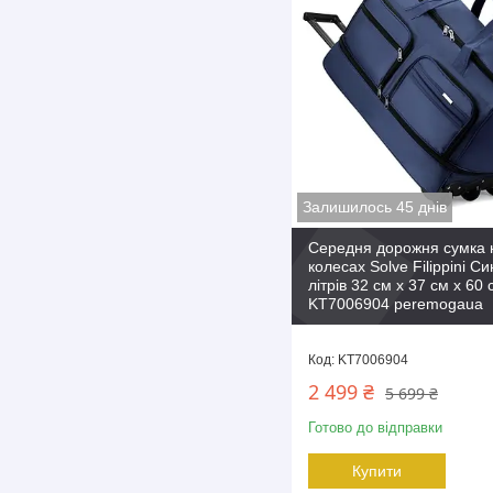
Залишилось 45 днів
Середня дорожня сумка 
колесах Solve Filippini С
літрів 32 см x 37 см x 60 
KT7006904 peremogaua
KT7006904
2 499 ₴
5 699 ₴
Готово до відправки
Купити