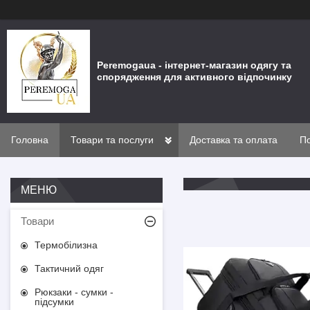
Peremogaua - інтернет-магазин одягу та
спорядження для активного відпочинку
Головна
Товари та послуги
Доставка та оплата
По
Товари
Термобілизна
Тактичний одяг
Рюкзаки - сумки -
підсумки