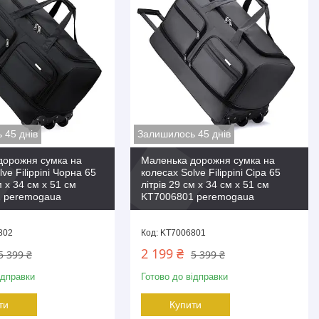
 45 днів
Залишилось 45 днів
дорожня сумка на
Маленька дорожня сумка на
ve Filippini Чорна 65
колесах Solve Filippini Сіра 65
м x 34 см x 51 см
літрів 29 см x 34 см x 51 см
 peremogaua
KT7006801 peremogaua
802
KT7006801
2 199 ₴
5 399 ₴
5 399 ₴
ідправки
Готово до відправки
ти
Купити