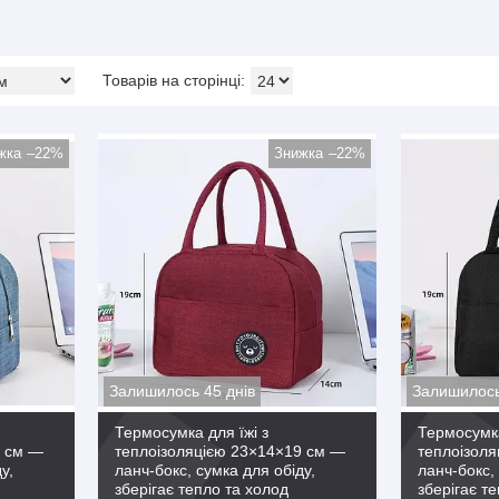
–22%
–22%
Залишилось 45 днів
Залишилось
Термосумка для їжі з
Термосумка
9 см —
теплоізоляцією 23×14×19 см —
теплоізол
у,
ланч-бокс, сумка для обіду,
ланч-бокс, 
зберігає тепло та холод
зберігає т