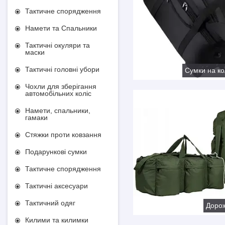
Тактичне спорядження
Намети та Спальники
Тактичні окуляри та
маски
Тактичні головні убори
Сумки на ко
Чохли для зберігання
автомобільних коліс
Намети, спальники,
гамаки
Стяжки проти ковзання
Подарункові сумки
Тактичне спорядження
Тактичні аксесуари
Тактичний одяг
Дорож
Килими та килимки