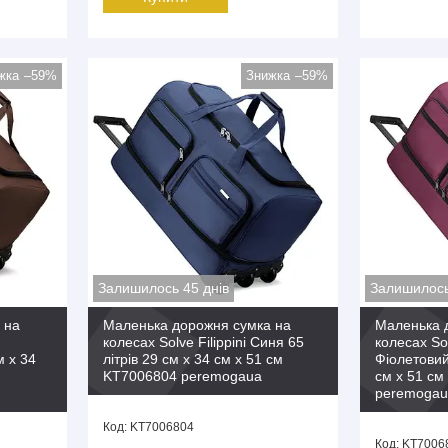
–59%
–59%
Залишилось 45 днів
Залишилось
 на
Маленька дорожня сумка на
Маленька 
колесах Solve Filippini Синя 65
колесах Sol
м x 34
літрів 29 см x 34 см x 51 см
Фіолетовий 
KT7006804 peremogaua
см x 51 с
peremogau
KT7006804
KT7006