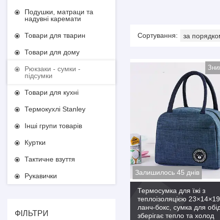
Подушки, матраци та
надувні каремати
Товари для тварин
Товари для дому
Рюкзаки - сумки -
підсумки
Товари для кухні
Термокухлі Stanley
Інші групи товарів
Куртки
Тактичне взуття
Залишилось 45 днів
Рукавички
Термосумка для їжі з
теплоізоляцією 23×14×1
ланч-бокс, сумка для обід
ФІЛЬТРИ
зберігає тепло та холод