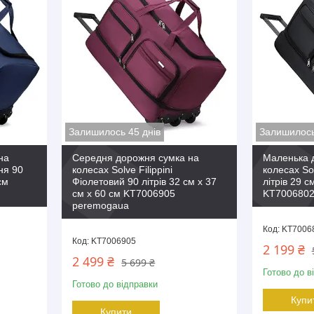
Залишилось 45 днів
Залишилось
на
Середня дорожня сумка на
Маленька 
иня 90
колесах Solve Filippini
колесах Sol
см
Фіолетовий 90 літрів 32 см x 37
літрів 29 с
см x 60 см KT7006905
KT7006802
peremogaua
KT7006
KT7006905
2 199 ₴
2 499 ₴
5 699 ₴
Готово до в
Готово до відправки
Купи
Купити