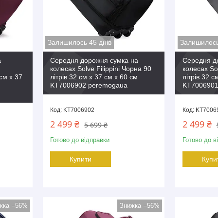
Залишилось 45 днів
Залишилось
а
Середня дорожня сумка на
Середня д
колесах Solve Filippini Чорна 90
колесах Sol
см x 37
літрів 32 см x 37 см x 60 см
літрів 32 с
KT7006902 peremogaua
KT7006901
KT7006902
KT7006
2 499 ₴
2 499 ₴
5 699 ₴
Готово до відправки
Готово до в
Купити
Купи
–56%
–56%