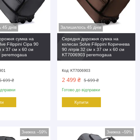
 45 днів
Залишилось 45 днів
орожня сумка на
Середня дорожня сумка на
ve Filippini Сіра 90
колесах Solve Filippini Коричнева
м x 37 см x 60 см
90 літрів 32 см x 37 см x 60 см
 peremogaua
KT7006903 peremogaua
901
KT7006903
2 499 ₴
5 699 ₴
5 699 ₴
ідправки
Готово до відправки
ти
Купити
–59%
–59%