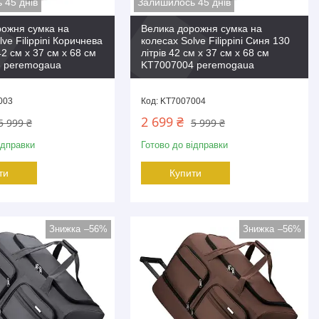
 45 днів
Залишилось 45 днів
рожня сумка на
Велика дорожня сумка на
ve Filippini Коричнева
колесах Solve Filippini Синя 130
42 см x 37 см x 68 см
літрів 42 см x 37 см x 68 см
 peremogaua
KT7007004 peremogaua
003
KT7007004
2 699 ₴
5 999 ₴
5 999 ₴
ідправки
Готово до відправки
ти
Купити
–56%
–56%