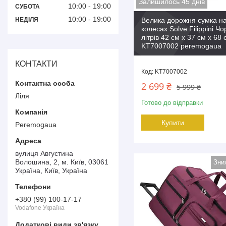
Залишилось 45 днів
10:00
19:00
СУБОТА
10:00
19:00
НЕДІЛЯ
Велика дорожня сумка н
колесах Solve Filippini Ч
літрів 42 см x 37 см x 68 
KT7007002 peremogaua
КОНТАКТИ
KT7007002
2 699 ₴
5 999 ₴
Ліля
Готово до відправки
Купити
Peremogaua
вулиця Августина
Волошина, 2, м. Київ, 03061
Україна, Київ, Україна
+380 (99) 100-17-17
Vodafone Україна