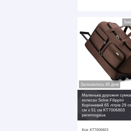
Залишилось 45 днів
Маленька дорожня сумка
колесах Solve Filippini
Корічневий 65 літрів 29 с
см x 51 см KT7006803
peremogaua
KT7006803