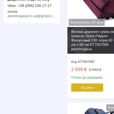
+38 (099) 100-17-17
почта
peremogaua.in.ua@gmail.com
Залишилось 45 днів
Велика дорожня сумка н
колесах Solve Filippini
Фіолетовий 130 літрів 42 
см x 68 см KT7007005
peremogaua
KT7007005
2 699 ₴
5 999 ₴
Готово до відправки
Купити