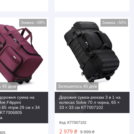
–59%
–50%
 45 днів
Залишилось 45 днів
дорожня сумка на
Дорожня сумка-рюкзак 3 в 1 на
ve Filippini
колесах Solve 70 л чорна, 65 ×
65 літрів 29 см x 34
33 × 33 см KT7007102
м KT7006805
a
KT7007102
2 979 ₴
5 999 ₴
805