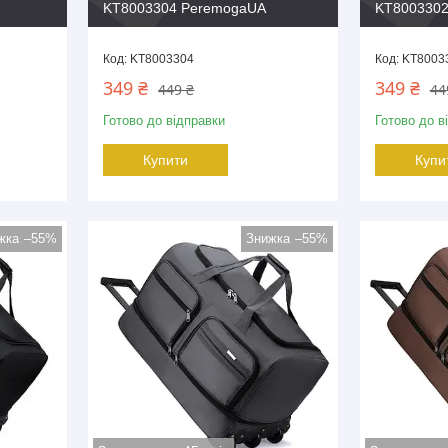
KT8003304 PeremogaUA
KT8003302
KT8003304
KT8003
349 ₴
349 ₴
449 ₴
44
Готово до відправки
Готово до в
Купити
Купи
–55%
–55%