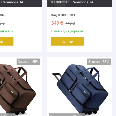
 PeremogaUA
KT8003303 PeremogaUA
302
KT8003303
349 ₴
9 ₴
449 ₴
ідправки
Готово до відправки
ти
Купити
–55%
–55%