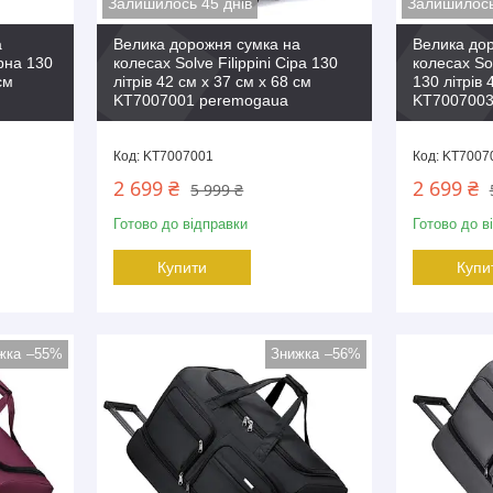
Залишилось 45 днів
Залишилось
а
Велика дорожня сумка на
Велика до
орна 130
колесах Solve Filippini Сіра 130
колесах Sol
см
літрів 42 см x 37 см x 68 см
130 літрів 
KT7007001 peremogaua
KT7007003
KT7007001
KT7007
2 699 ₴
2 699 ₴
5 999 ₴
Готово до відправки
Готово до в
Купити
Купи
–55%
–56%