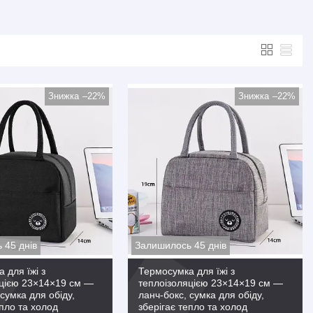
–22%
–22%
 45 днів
Залишилось 45 днів
 для їжі з
Термосумка для їжі з
яцією 23×14×19 см —
теплоізоляцією 23×14×19 см —
сумка для обіду,
ланч-бокс, сумка для обіду,
епло та холод
зберігає тепло та холод