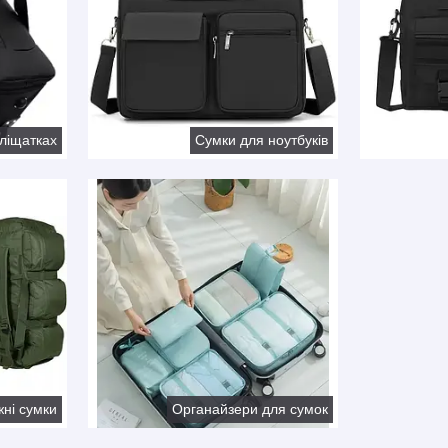
ліщатках
Сумки для ноутбуків
ні сумки
Органайзери для сумок