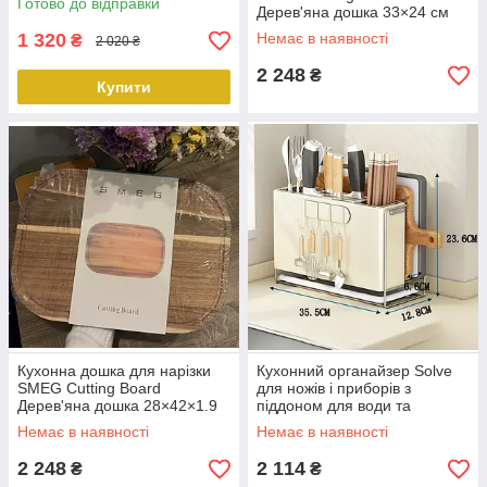
Готово до відправки
для кришки peremogaua
Дерев'яна дошка 33×24 см
KT7006502 peremogaua
1 320
Немає в наявності
₴
2 020 ₴
2 248
₴
Купити
Кухонна дошка для нарізки
Кухонний органайзер Solve
SMEG Cutting Board
для ножів і приборів з
Дерев'яна дошка 28×42×1.9
піддоном для води та
см KT7006503 peremogaua
гачками для аксесуарів
Немає в наявності
Немає в наявності
KT7007902 peremogaua
2 248
2 114
₴
₴