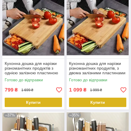
Кухонна дошка для нарізки
Кухонна дошка для нарізки
різноманітних продуктів з
різноманітних продуктів, з
однією залізною пластиною
двома залізними пластинами
33.5 см х 24 см, вага 1000 г,
40 см х 29 см, вага 1400 г
Готово до відправки
Готово до відправки
KT7007801 peremogaua
KT7007802 peremogaua
799
1 099
₴
₴
1 699 ₴
1 999 ₴
Купити
Купити
–37%
–35%