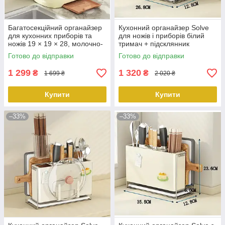
Багатосекційний органайзер
Кухонний органайзер Solve
для кухонних приборів та
для ножів і приборів білий
ножів 19 × 19 × 28, молочно-
тримач + підсклянник
білого кольору KT7007911
KT7007903 peremogaua
Готово до відправки
Готово до відправки
peremogaua
1 299
1 320
₴
₴
1 699 ₴
2 020 ₴
Купити
Купити
–33%
–33%