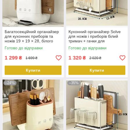
Багатосекційний органайзер
Кухонний органайзер Solve
для кухонних приборів та
для ножів і приборів білий
ножів 19 × 19 × 28, білого
тримач + гачки для
кольору KT7007912
аксесуарів KT7007904
Готово до відправки
Готово до відправки
peremogaua
peremogaua
1 299
1 320
₴
₴
1 699 ₴
2 020 ₴
Купити
Купити
–24%
–35%