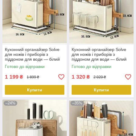
Кухонний органайзер Solve
Кухонний органайзер Solve
для ножів і приборів з
для ножів і приборів з
піддоном для води — білий
піддоном для води — білий
малий тримач для ножів
великий тримач для ножів +
Готово до відправки
Готово до відправки
peremogaua
підстаканник peremog
1 199
1 320
₴
₴
1 899 ₴
2 020 ₴
Купити
Купити
–24%
–35%