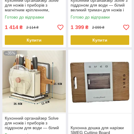
Кухонний органайзер Solve
Кухонний органайзер Solve з
для ножів і приборів з
піддоном для води — білий
магнітним кріпленням,
великий тримач для ножів і
піддоном для води
приборів, KT7007905
Готово до відправки
Готово до відправки
KT7007901 peremogaua
peremogaua
1 414
1 399
₴
₴
2 114 ₴
2 099 ₴
Купити
Купити
–35%
Кухонний органайзер Solve
для ножів і приборів з
піддоном для води — білий
Кухонна дошка для нарізки
тримач для ножа + тримач
SMEG Cutting Board