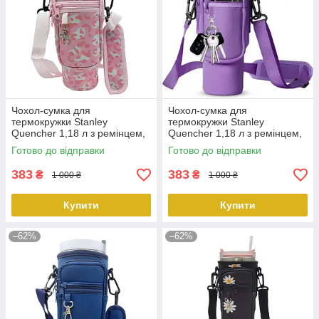
Чохол-сумка для
Чохол-сумка для
термокружки Stanley
термокружки Stanley
Quencher 1,18 л з ремінцем,
Quencher 1,18 л з ремінцем,
захисний кейс для кухля,
захисний кейс для кухля,
Готово до відправки
Готово до відправки
рожевий леопард KT7001316
фіолетового кольору
PeremogaUA
KT7001309 PeremogaUA
383
383
₴
₴
1 000 ₴
1 000 ₴
Купити
Купити
–62%
–62%