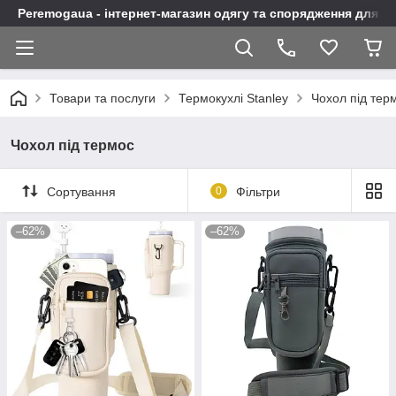
Peremogaua - інтернет-магазин одягу та спорядження для а
Товари та послуги
Термокухлі Stanley
Чохол під тер
Чохол під термос
Сортування
0
Фільтри
–62%
–62%