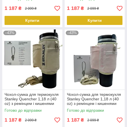
PeremogaUA
кольору PeremogaUA
1 187
1 187
₴
₴
2 099 ₴
2 099 ₴
Купити
Купити
–43%
–43%
Чохол-сумка для термокухля
Чохол-сумка для термокухля
Stanley Quencher 1,18 л (40
Stanley Quencher 1,18 л (40
oz) з ремінцем і кишенями
oz) з ремінцем і кишенями
KT7001804 молочного
KT7001803 пудра
Готово до відправки
Готово до відправки
кольору PeremogaUA
PeremogaUA
1 187
1 187
₴
₴
2 099 ₴
2 099 ₴