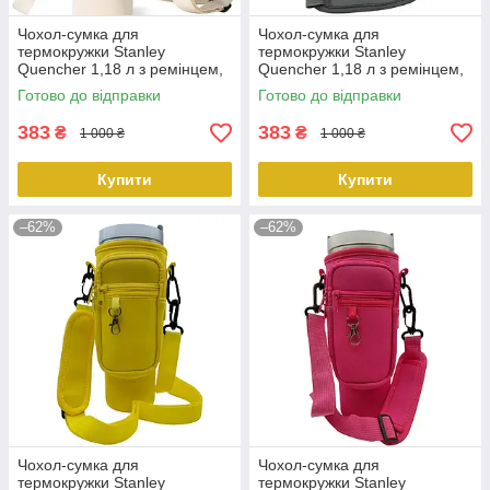
Чохол-сумка для
Чохол-сумка для
термокружки Stanley
термокружки Stanley
Quencher 1,18 л з ремінцем,
Quencher 1,18 л з ремінцем,
захисний кейс для кухля,
захисний кейс для кухля,
Готово до відправки
Готово до відправки
кремовий KT7001310
темно-сірий KT7001317
PeremogaUA
PeremogaUA
383
383
₴
₴
1 000 ₴
1 000 ₴
Купити
Купити
–62%
–62%
Чохол-сумка для
Чохол-сумка для
термокружки Stanley
термокружки Stanley