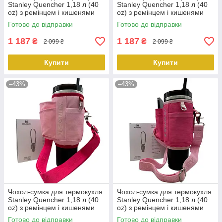
Stanley Quencher 1,18 л (40
Stanley Quencher 1,18 л (40
oz) з ремінцем і кишенями
oz) з ремінцем і кишенями
KT7001808 бузкового
KT7001807 бірюзового
Готово до відправки
Готово до відправки
кольору PeremogaUA
кольору PeremogaUA
1 187
1 187
₴
₴
2 099 ₴
2 099 ₴
Купити
Купити
–43%
–43%
Чохол-сумка для термокухля
Чохол-сумка для термокухля
Stanley Quencher 1,18 л (40
Stanley Quencher 1,18 л (40
oz) з ремінцем і кишенями
oz) з ремінцем і кишенями
KT7001806 рожевого кольору
KT7001805 малинового
Готово до відправки
Готово до відправки