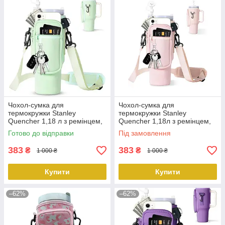
Чохол-сумка для
Чохол-сумка для
термокружки Stanley
термокружки Stanley
Quencher 1,18 л з ремінцем,
Quencher 1,18л з ремінцем,
захисний кейс для кухля,
кейс для кухля, світло-
Готово до відправки
Під замовлення
м'ятного кольору KT7001307
рожевого кольору KT7001312
PeremogaUA
PeremogaUA
383
383
₴
₴
1 000 ₴
1 000 ₴
Купити
Купити
–62%
–62%