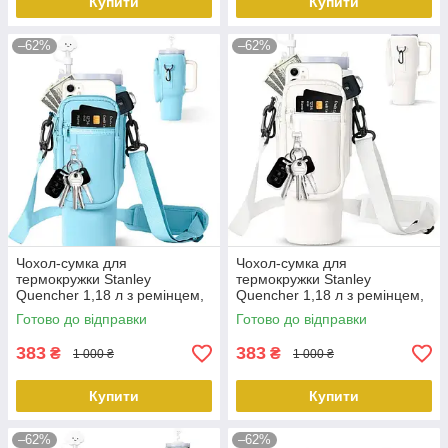
Купити
Купити
–62%
–62%
Чохол-сумка для
Чохол-сумка для
термокружки Stanley
термокружки Stanley
Quencher 1,18 л з ремінцем,
Quencher 1,18 л з ремінцем,
захисний кейс для кухля,
захисний кейс для кухля,
Готово до відправки
Готово до відправки
блакитного кольору
білого кольору KT7001302
KT7001306 PeremogaUA
PeremogaUA
383
383
₴
₴
1 000 ₴
1 000 ₴
Купити
Купити
–62%
–62%