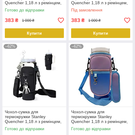
Quencher 1,18 л з ремінцем,
Quencher 1,18 л з ремінцем,
захисний кейс для кухля,
захисний кейс для кухля,
Готово до відправки
Під замовлення
жовтий KT7001318
малиновий KT7001308
PeremogaUA
PeremogaUA
383
383
₴
₴
1 000 ₴
1 000 ₴
Купити
Купити
–62%
–62%
Чохол-сумка для
Чохол-сумка для
термокружки Stanley
термокружки Stanley
Quencher 1,18 л з ремінцем,
Quencher 1,18 л з ремінцем,
захисний кейс для кухля,
кейс для кухля, блакитно-
Готово до відправки
Готово до відправки
чорного кольору KT7001301
рожевого кольору KT7001315