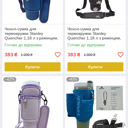
Чохол-сумка для
Чохол-сумка для
термокружки Stanley
термокружки Stanley
Quencher 1,18 л з ремінцем,
Quencher 1,18 л з ремінцем,
захисний кейс для кухля,
захисний кейс для кухля,
Готово до відправки
Готово до відправки
синього кольору KT7001311
чорна ромашка KT7001313
PeremogaUA
PeremogaUA
383
383
₴
₴
1 000 ₴
1 000 ₴
Купити
Купити
–62%
–43%