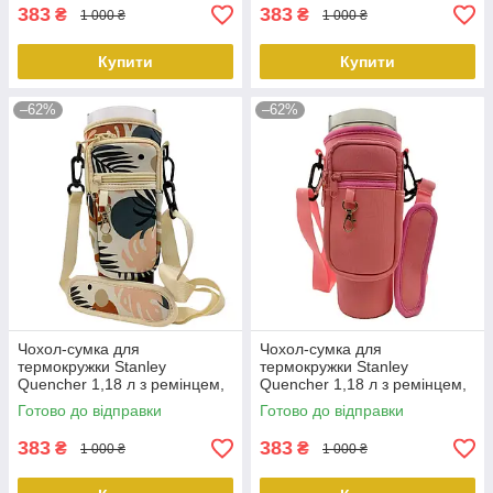
PeremogaUA
PeremogaUA
383
383
₴
₴
1 000 ₴
1 000 ₴
Купити
Купити
–62%
–62%
Чохол-сумка для
Чохол-сумка для
термокружки Stanley
термокружки Stanley
Quencher 1,18 л з ремінцем,
Quencher 1,18 л з ремінцем,
захисний кейс для кухля,
захисний кейс для кухля,
Готово до відправки
Готово до відправки
бежевий тропік KT7001314
рожевого кольору KT7001303
PeremogaUA
PeremogaUA
383
383
₴
₴
1 000 ₴
1 000 ₴