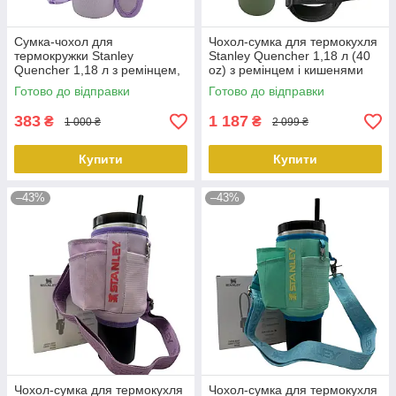
Сумка-чохол для
Чохол-сумка для термокухля
термокружки Stanley
Stanley Quencher 1,18 л (40
Quencher 1,18 л з ремінцем,
oz) з ремінцем і кишенями
захисний кейс для кухля,
KT7001809 синього кольору
Готово до відправки
Готово до відправки
лавандового кольору
PeremogaUA
KT7001305 PeremogaUA
383
1 187
₴
₴
1 000 ₴
2 099 ₴
Купити
Купити
–43%
–43%
Чохол-сумка для термокухля
Чохол-сумка для термокухля