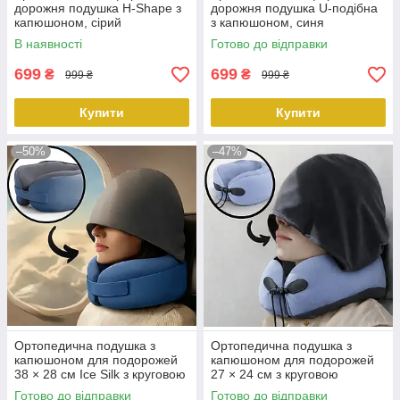
дорожня подушка H-Shape з
дорожня подушка U-подібна
капюшоном, сірий
з капюшоном, синя
KT7006237 PeremogaUA
KT7006232 PeremogaUA
В наявності
Готово до відправки
699
699
₴
₴
999 ₴
999 ₴
Купити
Купити
–50%
–47%
Ортопедична подушка з
Ортопедична подушка з
капюшоном для подорожей
капюшоном для подорожей
38 × 28 см Ice Silk з круговою
27 × 24 см з круговою
підтримкою шиї синього
підтримкою шиї синього
Готово до відправки
Готово до відправки