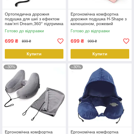
Ортопедична дорожня
Ергономічна комфортна
подушка для шиї з ефектом
дорожня подушка H-Shape з
пам’яті Dream,360° підтримка
капюшоном, рожевий
шиї, голубий KT7006224
KT7006235 PeremogaUA
Готово до відправки
Готово до відправки
PeremogaUA
699
699
₴
₴
899 ₴
999 ₴
Купити
Купити
–30%
–30%
Ергономічна комфортна
Ергономічна комфортна