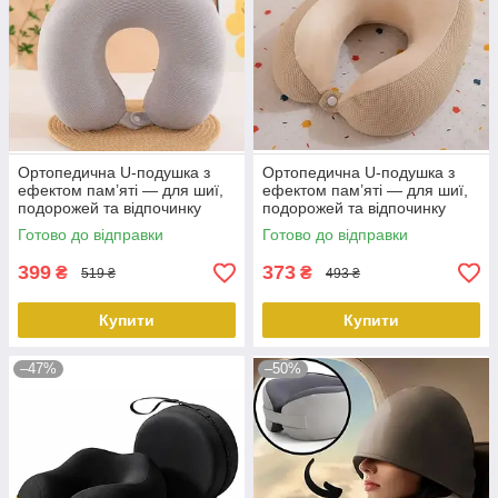
Ортопедична U-подушка з
Ортопедична U-подушка з
ефектом пам’яті — для шиї,
ефектом пам’яті — для шиї,
подорожей та відпочинку
подорожей та відпочинку
360° світло-сірий KT8002726
360° бежевий KT8002752
Готово до відправки
Готово до відправки
PeremogaUA
PeremogaUA
399
373
₴
₴
519 ₴
493 ₴
Купити
Купити
–47%
–50%