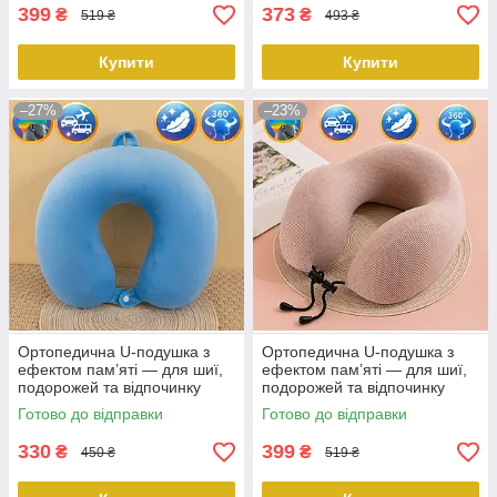
399
373
₴
₴
519 ₴
493 ₴
Купити
Купити
–27%
–23%
Ортопедична U-подушка з
Ортопедична U-подушка з
ефектом пам’яті — для шиї,
ефектом пам’яті — для шиї,
подорожей та відпочинку
подорожей та відпочинку
360° блакитний KT8002718
360° рожева KT8002710
Готово до відправки
Готово до відправки
PeremogaUA
PeremogaUA
330
399
₴
₴
450 ₴
519 ₴