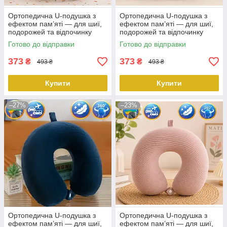
Ортопедична U-подушка з
Ортопедична U-подушка з
ефектом пам’яті — для шиї,
ефектом пам’яті — для шиї,
подорожей та відпочинку
подорожей та відпочинку
360° бежевий KT8002744
360° чорний KT8002743
Готово до відправки
Готово до відправки
PeremogaUA
PeremogaUA
373
373
₴
₴
493 ₴
493 ₴
Купити
Купити
–27%
–23%
Ортопедична U-подушка з
Ортопедична U-подушка з
ефектом пам’яті — для шиї,
ефектом пам’яті — для шиї,