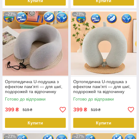
Купити
Купити
–23%
–23%
Ортопедична U-подушка з
Ортопедична U-подушка з
ефектом пам’яті — для шиї,
ефектом пам’яті — для шиї,
подорожей та відпочинку
подорожей та відпочинку
360° сірий KT8002757
360° світло-зелений
Готово до відправки
Готово до відправки
PeremogaUA
KT8002729 PeremogaUA
399
399
₴
₴
519 ₴
519 ₴
Купити
Купити
–23%
–27%