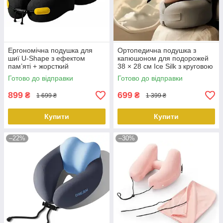
Ергономічна подушка для
Ортопедична подушка з
шиї U-Shape з ефектом
капюшоном для подорожей
пам’яті + жорсткий
38 × 28 см Ice Silk з круговою
контейнер, чорний
підтримкою шиї сірого
Готово до відправки
Готово до відправки
KT7006295 PeremogaUA
кольору KT7007514
peremogaua
899
699
₴
₴
1 699 ₴
1 399 ₴
Купити
Купити
–22%
–30%