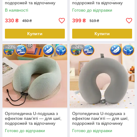
подорожей та відпочинку
подорожей та відпочинку
360° темно-синя KT8002701
360° рожева KT8002719
В наявності
Готово до відправки
PeremogaUA
PeremogaUA
330
399
₴
₴
450 ₴
519 ₴
Купити
Купити
–23%
–24%
Ортопедична U-подушка з
Ортопедична U-подушка з
ефектом пам’яті — для шиї,
ефектом пам’яті — для шиї,
подорожей та відпочинку
подорожей та відпочинку
360° зелений KT8002730
360° світло-сірий KT8002714
Готово до відправки
Готово до відправки
PeremogaUA
PeremogaUA