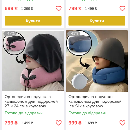
кольору KT7007511
кольору KT7007503
peremogaua
peremogaua
699
799
₴
₴
1 399 ₴
1 499 ₴
Купити
Купити
–47%
–41%
Ортопедична подушка з
Ортопедична подушка з
капюшоном для подорожей
капюшоном для подорожей
27 × 24 см з круговою
Ice Silk з круговою
підтримкою шиї рожевого
підтримкою шиї, + круглий
Готово до відправки
Готово до відправки
кольору KT7007502
кейс, синій KT7007538
peremogaua
peremogaua
799
999
₴
₴
1 499 ₴
1 699 ₴