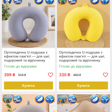
Ортопедична U-подушка з
Ортопедична U-подушка з
ефектом пам’яті — для шиї,
ефектом пам’яті — для шиї,
подорожей та відпочинку
подорожей та відпочинку
360° світло-синій KT8002708
360° жовтий KT8002723
Готово до відправки
Готово до відправки
PeremogaUA
PeremogaUA
399
330
₴
₴
519 ₴
450 ₴
Купити
Купити
–23%
–24%