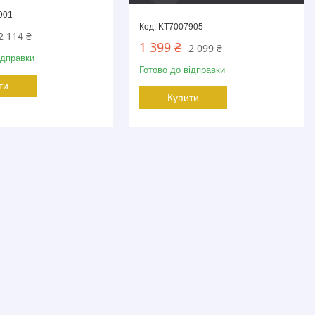
901
KT7007905
2 114 ₴
1 399 ₴
2 099 ₴
ідправки
Готово до відправки
ти
Купити