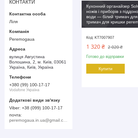
КОНТАКТИ
Кухонний органайзер Sol
ножів і приборів з піддон
води — білий тримач для
Ліля
тримач для кришки pere
KT7007907
Peremogaua
1 320 ₴
2 020 ₴
вулиця Августина
Готово до відправки
Волошина, 2, м. Київ, 03061
Україна, Київ, Україна
Купити
+380 (99) 100-17-17
Vodafone Україна
+38 (099) 100-17-17
почта
peremogaua.in.ua@gmail.com