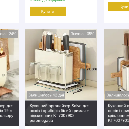
Купи
Купити
–24%
–35%
Залишилось 42 дні
Залишилось
зер для
Кухонний органайзер Solve для
Кухонний о
ів 19 ×
ножів і приборів білий тримач +
ножів і при
кольору
підсклянник KT7007903
кріпленням
peremogaua
KT7007901