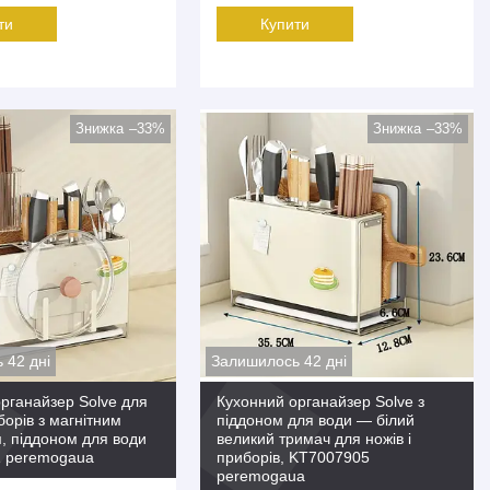
ти
Купити
–33%
–33%
 42 дні
Залишилось 42 дні
рганайзер Solve для
Кухонний органайзер Solve з
борів з магнітним
піддоном для води — білий
, піддоном для води
великий тримач для ножів і
 peremogaua
приборів, KT7007905
peremogaua