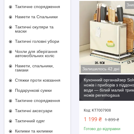
Тактичне спорядження
Намети та Спальники
Тактичні окуляри та
маски
Тактичні головні убори
Чохли для зберігання
автомобільних коліс
Намети, спальники,
Залишилось 42 дні
гамаки
Кухонний органайзер Sol
Стяжки проти ковзання
ножів і приборів з піддон
води — білий малий три
Подарункові сумки
ножів peremogaua
Тактичне спорядження
KT7007908
Тактичні аксесуари
1 199 ₴
1 899 ₴
Тактичний одяг
Готово до відправки
Килими та килимки