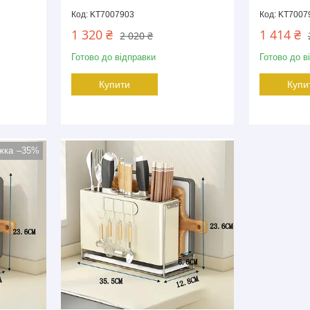
KT7007903
KT7007
1 320 ₴
1 414 ₴
2 020 ₴
Готово до відправки
Готово до в
Купити
Купи
–35%