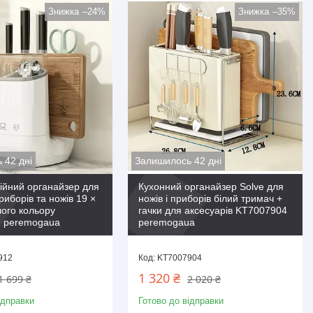
–24%
–35%
 42 дні
Залишилось 42 дні
ійний органайзер для
Кухонний органайзер Solve для
риборів та ножів 19 ×
ножів і приборів білий тримач +
лого кольору
гачки для аксесуарів KT7007904
 peremogaua
peremogaua
912
KT7007904
1 320 ₴
1 699 ₴
2 020 ₴
ідправки
Готово до відправки