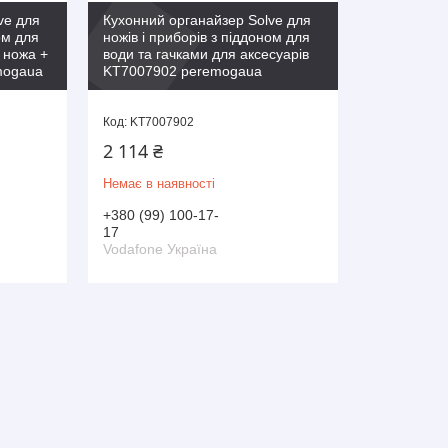
ve для
Кухонний органайзер Solve для
ом для
ножів і приборів з піддоном для
 ножа +
води та гачками для аксесуарів
mogaua
KT7007902 peremogaua
KT7007902
2 114 ₴
Немає в наявності
+380 (99) 100-17-
17
Vodafone Україна