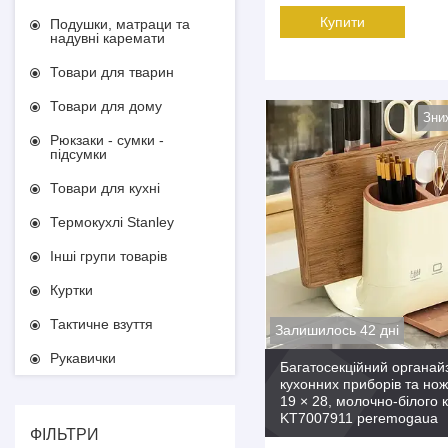
Купити
Подушки, матраци та
надувні каремати
Товари для тварин
Товари для дому
Рюкзаки - сумки -
підсумки
Товари для кухні
Термокухлі Stanley
Інші групи товарів
Куртки
Тактичне взуття
Залишилось 42 дні
Рукавички
Багатосекційний органай
кухонних приборів та нож
19 × 28, молочно-білого 
KT7007911 peremogaua
ФІЛЬТРИ