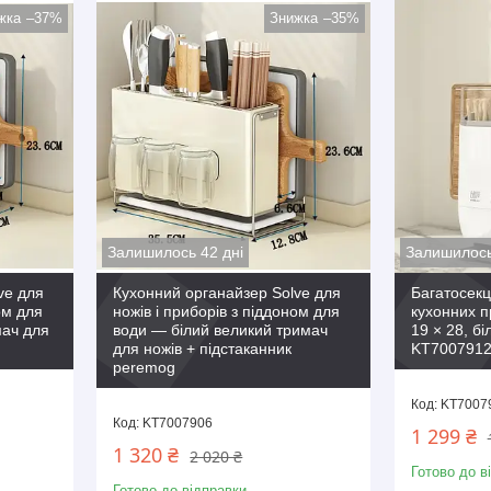
–37%
–35%
Залишилось 42 дні
Залишилось
ve для
Кухонний органайзер Solve для
Багатосекц
ом для
ножів і приборів з піддоном для
кухонних п
мач для
води — білий великий тримач
19 × 28, бі
для ножів + підстаканник
KT7007912
peremog
KT7007
KT7007906
1 299 ₴
1 320 ₴
2 020 ₴
Готово до в
Готово до відправки