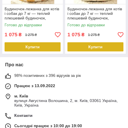
Будиночок-лежанка для котів
Будиночок-лежанка для котів
і собак до 7 кг — теплий
і собак до 7 кг — теплий
плюшевий будиночок,
плюшевий будиночок,
антиковзкий, біло-жовтий, 42
антиковзкий,біло-зелений, 42
Готово до відправки
Готово до відправки
× 35 см KT8004801
× 35 см KT8004802
PeremogaUA
PeremogaUA
1 075
1 075
₴
₴
1 275 ₴
1 275 ₴
Купити
Купити
Про нас
98% позитивних з 396 відгуків за рік
Працює з 13.09.2022
м. Київ
вулиця Августина Волошина, 2, м. Київ, 03061 Україна,
Київ, Україна
Контакти
Сьогодні працює з 10:00 до 19:00