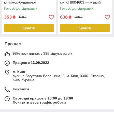
килимок-будиночок,
см KT8004603 — м’який
регульований, теплий, 55 см
регульований килимок-
Готово до відправки
Готово до відправки
(до 6 кг) KT8004602
будиночок, теплий
PeremogaUA
PeremogaUA
353
636
₴
₴
453 ₴
836 ₴
Купити
Купити
Про нас
98% позитивних з 395 відгуків за рік
Працює з 13.09.2022
м. Київ
вулиця Августина Волошина, 2, м. Київ, 03061 Україна,
Київ, Україна
Контакти
Сьогодні працює з 10:00 до 19:00
Показати весь графік роботи