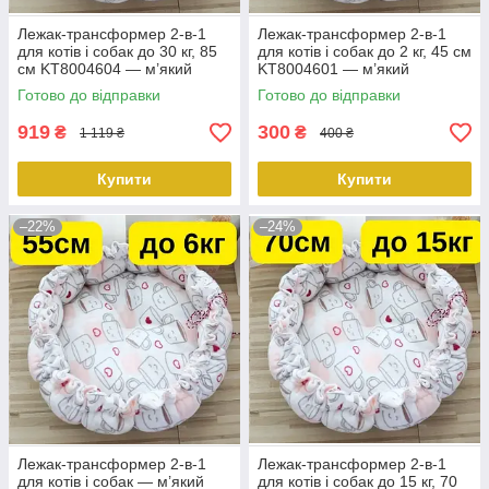
Лежак-трансформер 2-в-1
Лежак-трансформер 2-в-1
для котів і собак до 30 кг, 85
для котів і собак до 2 кг, 45 см
см KT8004604 — м’який
KT8004601 — м’який
регульований килимок-
регульований килимок-
Готово до відправки
Готово до відправки
будиночок, теплий
будиночок, теплий
PeremogaUA
PeremogaUA
919
300
₴
₴
1 119 ₴
400 ₴
Купити
Купити
–22%
–24%
Лежак-трансформер 2-в-1
Лежак-трансформер 2-в-1
для котів і собак — м’який
для котів і собак до 15 кг, 70