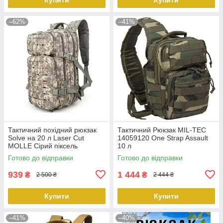
–62%
–41%
Тактичний похідний рюкзак
Тактичний Рюкзак MIL-TEC
Solve на 20 л Laser Cut
14059120 One Strap Assault
MOLLE Сірий піксель
10 л
KT6003207 peremogaua
Готово до відправки
Готово до відправки
939
1 444
₴
₴
2 500 ₴
2 444 ₴
Купити
Купити
–41%
–40%