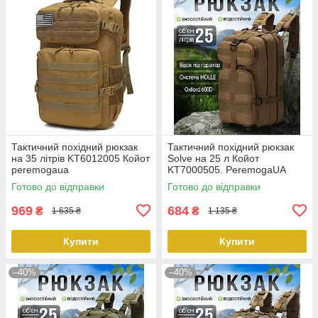
Тактичний похідний рюкзак
Тактичний похідний рюкзак
на 35 літрів KT6012005 Койот
Solve на 25 л Койот
peremogaua
KT7000505. PeremogaUA
Готово до відправки
Готово до відправки
969
684
₴
₴
1 635 ₴
1 135 ₴
Купити
Купити
–40%
–40%