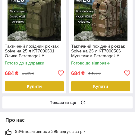
Тактичний похідний рюкзак
Тактичний похідний рюкзак
Solve на 25 л KT7000501
Solve на 25 л KT7000506
Олива.PeremogaUA
Мультикам.PeremogaUA
Готово до відправки
Готово до відправки
684
684
₴
₴
1 135 ₴
1 135 ₴
Купити
Купити
Показати ще
Про нас
98% позитивних з 395 відгуків за рік