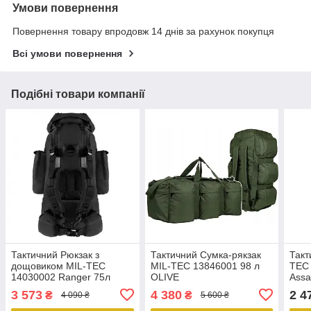
Умови повернення
Повернення товару впродовж 14 днів за рахунок покупця
Всі умови повернення
Подібні товари компанії
Тактичний Рюкзак з
Тактичний Сумка-рякзак
Такт
дощовиком MIL-TEC
MIL-TEC 13846001 98 л
TEC 
14030002 Ranger 75л
OLIVE
Assa
3 573
4 380
2 4
₴
₴
4 090 ₴
5 600 ₴