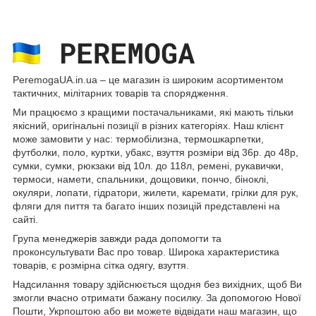
PeremogaUA.in.ua ‒ це магазин із широким асортиментом
тактичних, мілітарних товарів та спорядження.
Ми працюємо з кращими постачальниками, які мають тільки
якісний, оригінальні позиції в різних категоріях. Наш клієнт
може замовити у нас: термобілизна, термошкарпетки,
футболки, поло,
куртки
, убакс, взуття розміри від 36р. до 48р,
сумки, сумки, рюкзаки від 10л. до 118л, ремені, рукавички,
термоси,
намети
, спальники, дощовики, пончо,
біноклі
,
окуляри, лопати, гідратори, жилети, каремати, грілки для рук,
фляги для пиття та багато інших позицій представлені на
сайті.
Група менеджерів завжди рада допомогти та
проконсультувати Вас про товар. Широка характеристика
товарів, є розмірна сітка одягу, взуття.
Надсилання товару здійснюється щодня без вихідних, щоб Ви
змогли вчасно отримати бажану посилку. За допомогою Нової
Пошти, Укрпоштою або ви можете відвідати наш магазин, що