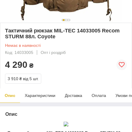
Тактичний рюкзак MIL-TEC 14033005 Recom
STURM 88л. Coyote
Немає в наявності
Код: 14033005
Опт і роздріб
4 290
₴
3 910 ₴
від 5 шт.
Опис
Характеристики
Доставка
Оплата
Умови п
Опис