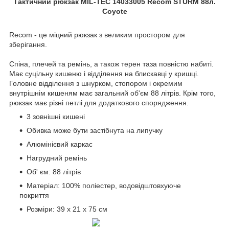
Тактичний рюкзак MIL-TEC 14033005 Recom STURM 88л.
Coyote
Recom - це міцний рюкзак з великим простором для
зберігання.
Спіна, плечей та ремінь, а також терен таза повністю набиті.
Має суцільну кишеню і відділення на блискавці у кришці.
Головне відділення з шнурком, стопором і окремим
внутрішнім кишеням має загальний об'єм 88 літрів. Крім того,
рюкзак має різні петлі для додаткового спорядження.
3 зовнішні кишені
Обивка може бути застібнута на липучку
Алюмінієвий каркас
Нагрудний ремінь
Об' єм: 88 літрів
Матеріал: 100% поліестер, водовідштовхуюче
покриття
Розміри: 39 x 21 x 75 см