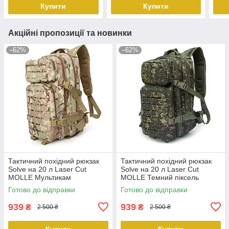
Купити
Купити
Акційні пропозиції та новинки
–62%
–62%
Тактичний похідний рюкзак
Тактичний похідний рюкзак
Solve на 20 л Laser Cut
Solve на 20 л Laser Cut
MOLLE Мультикам
MOLLE Темний піксель
KT6003206 peremogaua
KT6003209 peremogaua
Готово до відправки
Готово до відправки
939
939
₴
₴
2 500 ₴
2 500 ₴
Купити
Купити