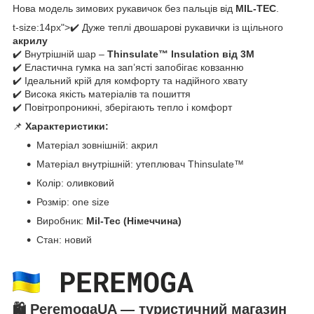
Нова модель зимових рукавичок без пальців від
MIL-TEC
.
t-size:14px">✔️ Дуже теплі двошарові рукавички із щільного
акрилу
✔️ Внутрішній шар –
Thinsulate™ Insulation від 3M
✔️ Еластична гумка на зап’ясті запобігає ковзанню
✔️ Ідеальний крій для комфорту та надійного хвату
✔️ Висока якість матеріалів та пошиття
✔️ Повітропроникні, зберігають тепло і комфорт
📌
Характеристики:
Матеріал зовнішній: акрил
Матеріал внутрішній: утеплювач Thinsulate™
Колір: оливковий
Розмір: one size
Виробник:
Mil-Tec (Німеччина)
Стан: новий
🛍️
PeremogaUA — туристичний магазин