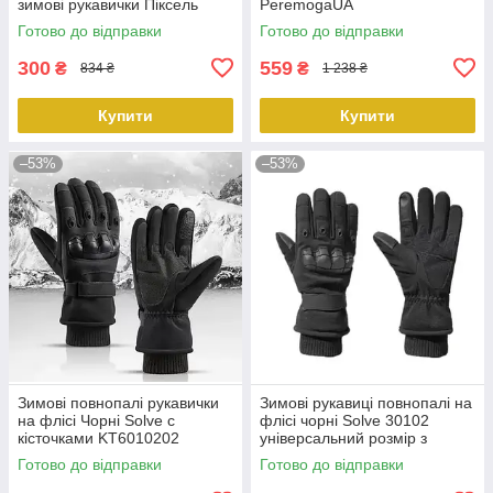
зимові рукавички Піксель
PeremogaUA
9004.PeremogaUA
Готово до відправки
Готово до відправки
300
559
₴
₴
834 ₴
1 238 ₴
Купити
Купити
–53%
–53%
Зимові повнопалі рукавички
Зимові рукавиці повнопалі на
на флісі Чорні Solve c
флісі чорні Solve 30102
кісточками KT6010202
універсальний розмір з
PeremogaUA
кісточками.PeremogaUA
Готово до відправки
Готово до відправки