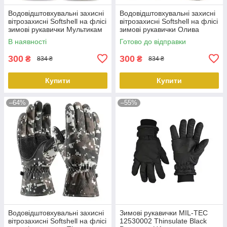
Водовідштовхувальні захисні
Водовідштовхувальні захисні
вітрозахисні Softshell на флісі
вітрозахисні Softshell на флісі
зимові рукавички Мультикам
зимові рукавички Олива
9000.PeremogaUA
9002.PeremogaUA
В наявності
Готово до відправки
300
300
₴
₴
834 ₴
834 ₴
Купити
Купити
–64%
–55%
Водовідштовхувальні захисні
Зимові рукавички MIL-TEC
вітрозахисні Softshell на флісі
12530002 Thinsulate Black