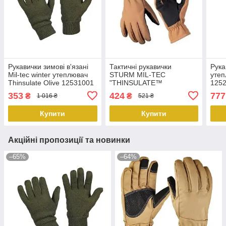
Рукавички зимові в'язані
Тактичні рукавички
Рука
Mil-tec winter утеплювач
STURM MIL-TEC
уте
Thinsulate Olive 12531001
"THINSULATE™
1252
PeremogaUA
SOFTSHELL GLOVES"
Per
353
424
777
₴
₴
1 016 ₴
521 ₴
12521319 PeremogaUA
Купити
Купити
Акційні пропозиції та новинки
–65%
–64%