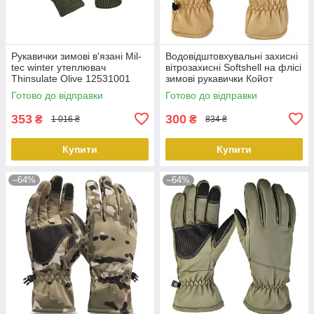
Рукавички зимові в'язані Mil-
Водовідштовхувальні захисні
tec winter утеплювач
вітрозахисні Softshell на флісі
Thinsulate Olive 12531001
зимові рукавички Койот
PeremogaUA
9003.PeremogaUA
Готово до відправки
Готово до відправки
353
300
₴
₴
1 016 ₴
834 ₴
Купити
Купити
–64%
–64%