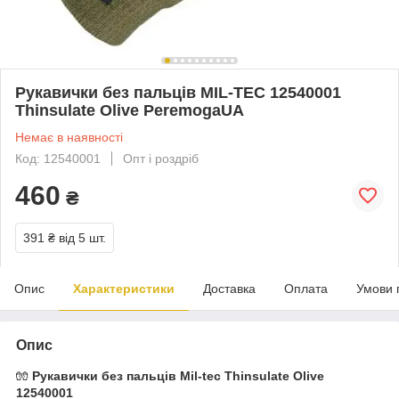
Рукавички без пальців MIL-TEC 12540001
Thinsulate Olive PeremogaUA
Немає в наявності
Код: 12540001
Опт і роздріб
460
₴
391 ₴
від 5 шт.
Опис
Характеристики
Доставка
Оплата
Умови 
Опис
🧤
Рукавички без пальців Mil-tec Thinsulate Olive
12540001