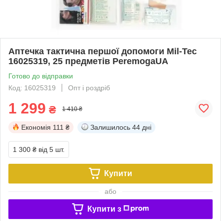
Аптечка тактична першої допомоги Mil-Tec
16025319, 25 предметів PeremogaUA
Готово до відправки
Код: 16025319
Опт і роздріб
1 299
₴
1 410 ₴
Економія
111 ₴
Залишилось
44 дні
1 300 ₴
від 5 шт.
Купити
або
Купити з