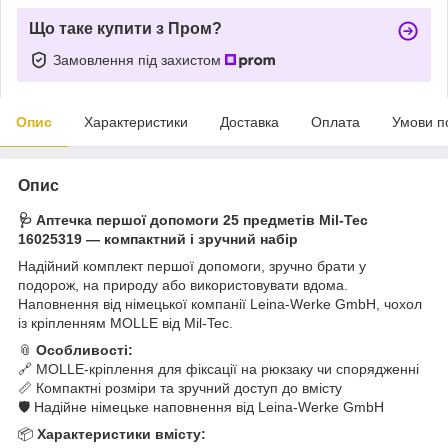
Що таке купити з Пром?
Замовлення під захистом
Опис
Характеристики
Доставка
Оплата
Умови п
Опис
🩺 Аптечка першої допомоги 25 предметів Mil-Tec
16025319 — компактний і зручний набір
Надійний комплект першої допомоги, зручно брати у
подорож, на природу або використовувати вдома.
Наповнення від німецької компанії Leina-Werke GmbH, чохол
із кріпленням MOLLE від Mil-Tec.
📎
Особливості:
🔗 MOLLE-
кріпленн
я для фіксації на рюкзаку чи спорядженні
📏 Компактні розміри та зручний доступ до вмісту
🛡️ Надійне німецьке наповнення від Leina-Werke GmbH
📦
Характеристики вмісту: