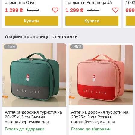
елементів Olive
предметів PeremogaUA
160
(16025301).PeremogaUA
1 299
1 299
899
₴
₴
1 555 ₴
1 410 ₴
Купити
Купити
Акційні пропозиції та новинки
–45%
–45%
Аптечка дорожня туристична
Аптечка дорожня туристична
20х25х13 см Зелена
20х25х13 см Рожева
органайзер-сумка для
органайзер-сумка для
зберігання ліків Solve
зберігання ліків Solve
Готово до відправки
Готово до відправки
KT6010901 PeremogaUA
KT6010902 peremogaua