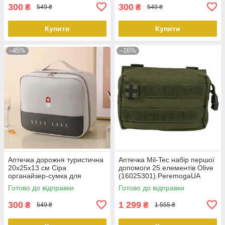
300
300
₴
₴
549 ₴
549 ₴
Купити
Купити
–45%
–16%
Аптечка дорожня туристична
Аптечка Mil-Tec набір першої
20х25х13 см Сіра
допомоги 25 елементів Olive
органайзер-сумка для
(16025301).PeremogaUA
зберігання ліків Solve
Готово до відправки
Готово до відправки
KT6010903 peremogaua
300
1 299
₴
₴
549 ₴
1 555 ₴