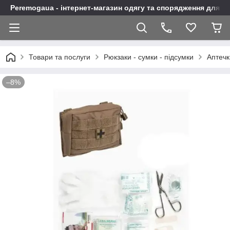
Peremogaua - інтернет-магазин одягу та спорядження для а
Товари та послуги
Рюкзаки - сумки - підсумки
Аптечк
–8%