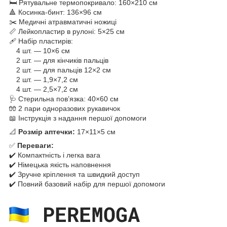
🛏️ Рятувальне термопокривало: 160×210 см
🔺 Косинка-бинт: 136×96 см
✂️ Медичні атравматичні ножиці
📏 Лейкопластир в рулоні: 5×25 см
🩹 Набір пластирів:
4 шт. — 10×6 см
2 шт. — для кінчиків пальців
2 шт. — для пальців 12×2 см
2 шт. — 1,9×7,2 см
4 шт. — 2,5×7,2 см
🩺 Стерильна пов’язка: 40×60 см
🧤 2 пари одноразових рукавичок
📖 Інструкція з надання першої допомоги
📐
Розмір аптечки:
17×11×5 см
✅
Переваги:
✔️ Компактність і легка вага
✔️ Німецька якість наповнення
✔️ Зручне кріплення та швидкий доступ
✔️ Повний базовий набір для першої допомоги