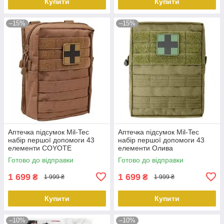
Купити
Купити
–15%
–15%
Аптечка підсумок Mil-Tec
Аптечка підсумок Mil-Tec
набір першої допомоги 43
набір першої допомоги 43
елементи COYOTE
елементи Олива
(16025519).PeremogaUA
(16025501).PeremogaUA
Готово до відправки
Готово до відправки
1 699
1 699
₴
₴
1 999 ₴
1 999 ₴
Купити
Купити
–10%
–10%