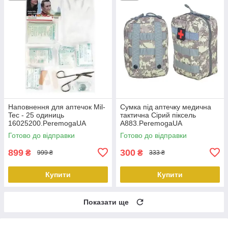
Наповнення для аптечок Mil-
Сумка під аптечку медична
Tec - 25 одиниць
тактична Сірий піксель
16025200.PeremogaUA
А883.PeremogaUA
Готово до відправки
Готово до відправки
899
300
₴
₴
999 ₴
333 ₴
Купити
Купити
Показати ще