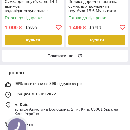
Сумка для ноутбука до 14.1
Велика дорожня тактична
дюймов
сумка для документів і
водовідштовхувальна з
ноутбука 15.6 Мультикам
амортизуючим відділенням і
Solve KT6003606 MOLLE
Готово до відправки
Готово до відправки
ремінцем через плече чорна
peremogaua
KT7001402 PeremogaUA
1 099
1 499
₴
₴
1 399 ₴
1 879 ₴
Купити
Купити
Показати ще
Про нас
98% позитивних з 399 відгуків за рік
Працює з 13.09.2022
м. Київ
вулиця Августина Волошина, 2, м. Київ, 03061 Україна,
Київ, Україна
Контакти