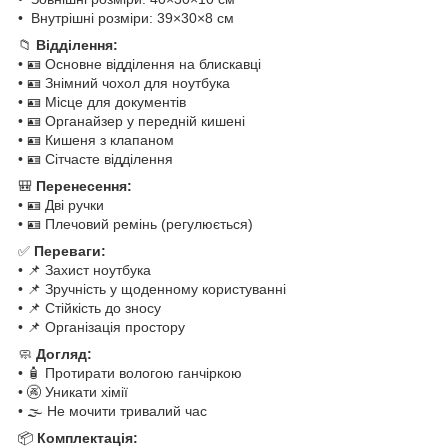
• Внутрішні розміри: 39×30×8 см
📁
Відділення:
• 🪪 Основне відділення на блискавці
• 🪪 Знімний чохол для ноутбука
• 🪪 Місце для документів
• 🪪 Органайзер у передній кишені
• 🪪 Кишеня з клапаном
• 🪪 Сітчасте відділення
🎒
Перенесення:
• 🪪 Дві ручки
• 🪪 Плечовий ремінь (регулюється)
✅
Переваги:
• 📌 Захист ноутбука
• 📌 Зручність у щоденному користуванні
• 📌 Стійкість до зносу
• 📌 Організація простору
🧼
Догляд:
• 🧴 Протирати вологою ганчіркою
• 🚱 Уникати хімії
• 🌫 Не мочити тривалий час
📦
Комплектація: