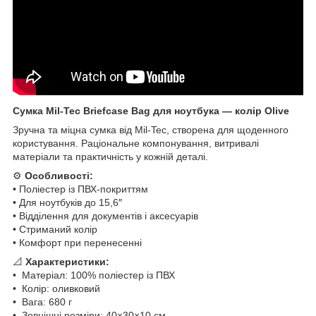
Сумка Mil-Tec Briefcase Bag для ноутбука — колір Olive
Зручна та міцна сумка від Mil-Tec, створена для щоденного
користування. Раціональне компонування, витривалі
матеріали та практичність у кожній деталі.
⚙️
Особливості:
• Поліестер із ПВХ-покриттям
• Для ноутбуків до 15,6″
• Відділення для документів і аксесуарів
• Стриманий колір
• Комфорт при перенесенні
📐
Характеристики:
• Матеріал: 100% поліестер із ПВХ
• Колір: оливковий
• Вага: 680 г
• Зовнішні розміри: 40×30×10 см