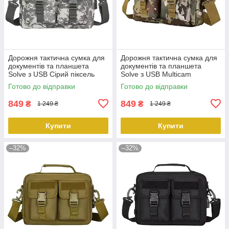
Дорожня тактична сумка для
Дорожня тактична сумка для
документів та планшета
документів та планшета
Solve з USB Сірий піксель
Solve з USB Multicam
KT6007007 peremogaua
KT6007006 peremogaua
Готово до відправки
Готово до відправки
849
849
₴
₴
1 249 ₴
1 249 ₴
Купити
Купити
–32%
–32%