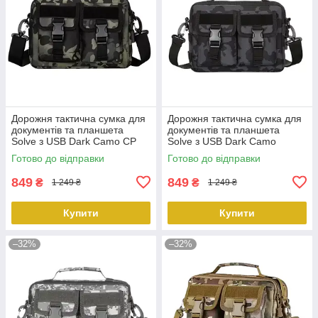
Дорожня тактична сумка для
Дорожня тактична сумка для
документів та планшета
документів та планшета
Solve з USB Dark Camo CP
Solve з USB Dark Camo
KT6007030 peremogaua
KT6007031 peremogaua
Готово до відправки
Готово до відправки
849
849
₴
₴
1 249 ₴
1 249 ₴
Купити
Купити
–32%
–32%