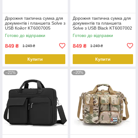
Дорожня тактична сумка для
Дорожня тактична сумка для
документів і планшета Solve з
документів та планшета
USB Койот KT6007005
Solve з USB Black KT6007002
peremogaua
peremogaua
Готово до відправки
Готово до відправки
849
849
₴
₴
1 249 ₴
1 249 ₴
Купити
Купити
–21%
–20%