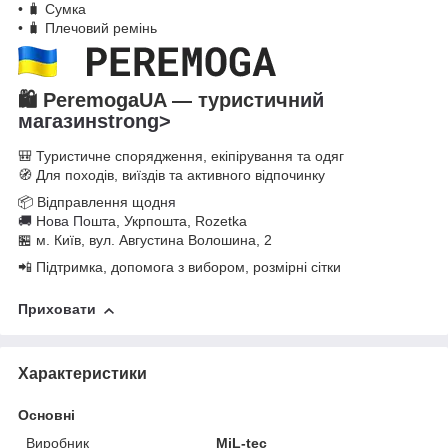
• 🧳 Сумка
• 🧳 Плечовий ремінь
🛍️
PeremogaUA — туристичн
ий
магазинstrong>
🎒 Туристичне спорядження, екіпірування та одяг
🧭 Для походів, виїздів та активного відпочинку
📦 Відправлення щодн
я
🚚
Н
ова По
шта, Укрпошта, Rozetka
🏪 м. Київ, вул. Августина Волошина, 2
📲 Підтримка, допомога з вибором, розмірні сітки
Приховати
Характеристики
Основні
Виробник
MiL-tec