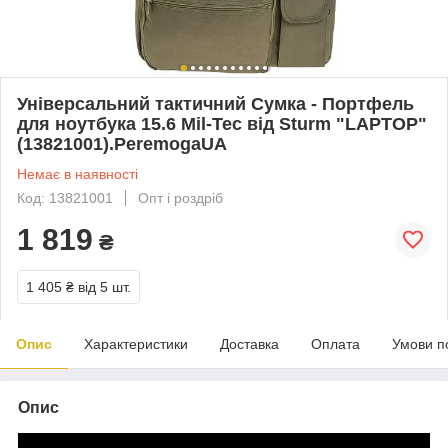
Універсальний тактичний Сумка - Портфель
для ноутбука 15.6 Mil-Tec від Sturm "LAPTOP"
(13821001).PeremogaUA
Немає в наявності
Код: 13821001
Опт і роздріб
1 819
₴
1 405 ₴
від 5 шт.
Опис
Характеристики
Доставка
Оплата
Умови п
Опис