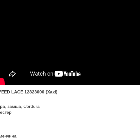
PEED LACE 12823000 (Хакі)
іра, замша, Cordura
іестер
імеччина