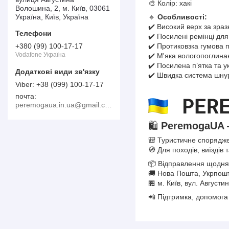
🎨 Колір: хакі
Волошина, 2, м. Київ, 03061
Україна, Київ, Україна
🔹
Особливості:
✔️ Високий верх за зраз
✔️ Посилені ремінці для
✔️ Протиковзка гумова 
+380 (99) 100-17-17
Vodafone Україна
✔️ М'яка вологопоглина
✔️ Посилена п’ятка та у
✔️ Швидка система шнур
+38 (099) 100-17-17
почта
peremogaua.in.ua@gmail.com
🛍️
PeremogaUA 
🎒 Туристичне спорядже
🧭 Для походів, виїздів 
📦 Відправлення щодня
🚚 Нова Пошта, Укрпошт
🏪 м. Київ, вул. Август
📲 Підтримка, допомога 