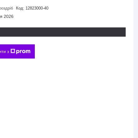
роздріб
Код:
12823000-40
ня 2026
ити з