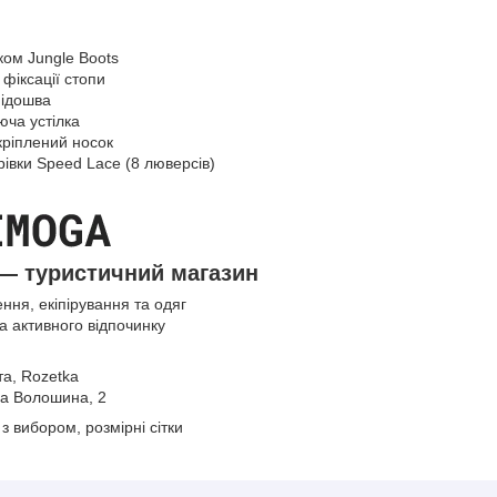
ком Jungle Boots
 фіксації стопи
підошва
юча устілка
кріплений носок
івки Speed Lace (8 люверсів)
— туристичний магазин
ння, екіпірування та одяг
та активного відпочинку
а, Rozetka
ина Волошина, 2
з вибором, розмірні сітки