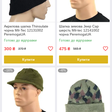
Акрилова шапка Thinsulate
Шапка зимова Jeep Cap
чорна Mil-Tec 12131002
шерсть Mil-tec 12141002
PeremogaUA
чорна PeremogaUA
Готово до відправки
Готово до відправки
300
475
₴
₴
370 ₴
565 ₴
Купити
Купити
–16%
–6%