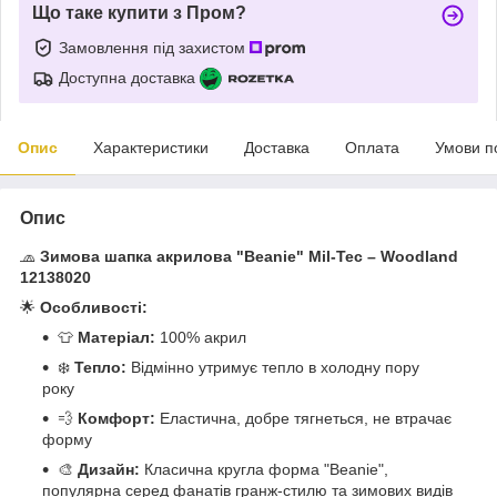
Що таке купити з Пром?
Замовлення під захистом
Доступна доставка
Опис
Характеристики
Доставка
Оплата
Умови п
Опис
🧢
Зимова шапка акрилова "Beanie" Mil-Tec – Woodland
12138020
🌟
Особливості:
👕
Матеріал:
100% акрил
❄️
Тепло:
Відмінно утримує тепло в холодну пору
року
💨
Комфорт:
Еластична, добре тягнеться, не втрачає
форму
🎨
Дизайн:
Класична кругла форма "Beanie",
популярна серед фанатів гранж-стилю та зимових видів