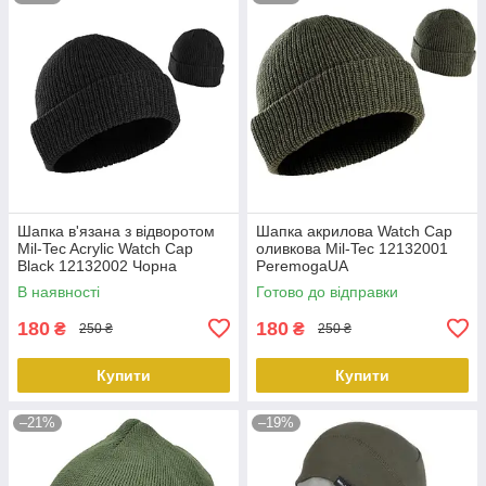
Шапка в'язана з відворотом
Шапка акрилова Watch Сар
Mil-Tec Acrylic Watch Cap
оливкова Mil-Tec 12132001
Black 12132002 Чорна
PeremogaUA
PeremogaUA
В наявності
Готово до відправки
180
180
₴
₴
250 ₴
250 ₴
Купити
Купити
–21%
–19%