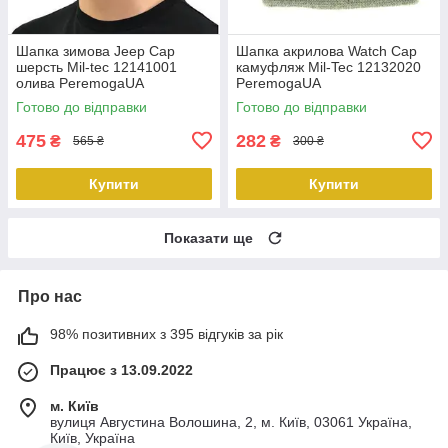
Шапка зимова Jeep Cap
Шапка акрилова Watch Сар
шерсть Mil-tec 12141001
камуфляж Mil-Tec 12132020
олива PeremogaUA
PeremogaUA
Готово до відправки
Готово до відправки
475
282
₴
₴
565 ₴
300 ₴
Купити
Купити
Показати ще
Про нас
98% позитивних з 395 відгуків за рік
Працює з 13.09.2022
м. Київ
вулиця Августина Волошина, 2, м. Київ, 03061 Україна,
Київ, Україна