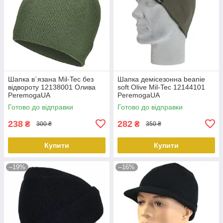
Шапка в`язана Mil-Tec без
Шапка демісезонна beanie
відвороту 12138001 Олива
soft Olive Mil-Tec 12144101
PeremogaUA
PeremogaUA
Готово до відправки
Готово до відправки
238
282
₴
₴
300 ₴
350 ₴
Купити
Купити
–19%
–16%