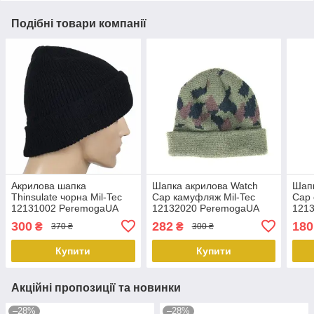
Подібні товари компанії
Акрилова шапка
Шапка акрилова Watch
Шапк
Thinsulate чорна Mil-Tec
Сар камуфляж Mil-Tec
Сар 
12131002 PeremogaUA
12132020 PeremogaUA
121
300
282
180
₴
₴
370 ₴
300 ₴
Купити
Купити
Акційні пропозиції та новинки
–28%
–28%