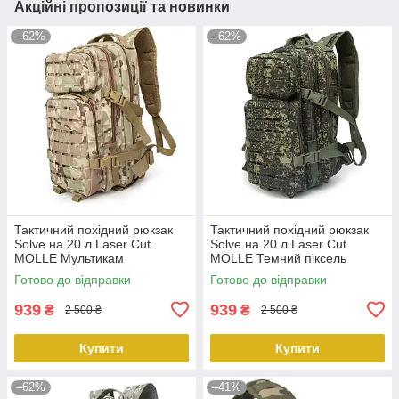
Акційні пропозиції та новинки
–62%
–62%
Тактичний похідний рюкзак
Тактичний похідний рюкзак
Solve на 20 л Laser Cut
Solve на 20 л Laser Cut
MOLLE Мультикам
MOLLE Темний піксель
KT6003206 peremogaua
KT6003209 peremogaua
Готово до відправки
Готово до відправки
939
939
₴
₴
2 500 ₴
2 500 ₴
Купити
Купити
–62%
–41%