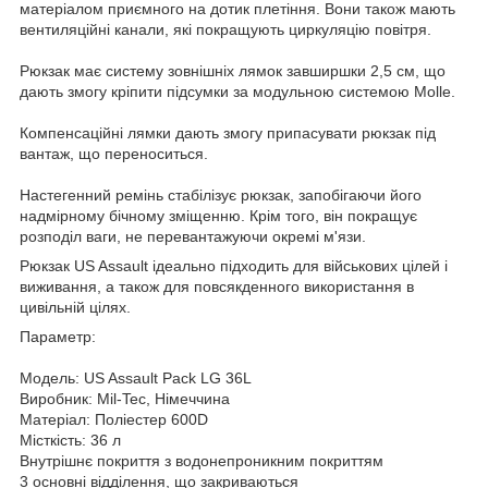
матеріалом приємного на дотик плетіння. Вони також мають
вентиляційні канали, які покращують циркуляцію повітря.
Рюкзак має систему зовнішніх лямок завширшки 2,5 см, що
дають змогу кріпити підсумки за модульною системою Molle.
Компенсаційні лямки дають змогу припасувати рюкзак під
вантаж, що переноситься.
Настегенний ремінь стабілізує рюкзак, запобігаючи його
надмірному бічному зміщенню. Крім того, він покращує
розподіл ваги, не перевантажуючи окремі м'язи.
Рюкзак US Assault ідеально підходить для військових цілей і
виживання, а також для повсякденного використання в
цивільній цілях.
Параметр:
Модель: US Assault Pack LG 36L
Виробник: Mil-Tec, Німеччина
Матеріал: Поліестер 600D
Місткість: 36 л
Внутрішнє покриття з водонепроникним покриттям
3 основні відділення, що закриваються