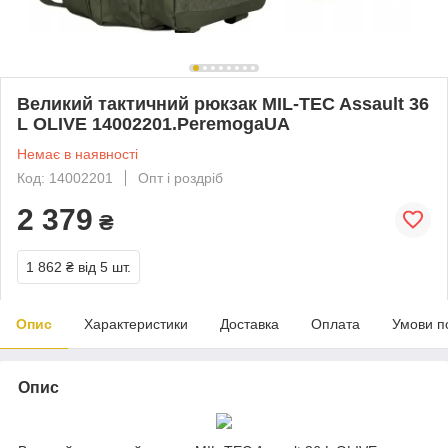
Великий тактичний рюкзак MIL-TEC Assault 36
L OLIVE 14002201.PeremogaUA
Немає в наявності
Код: 14002201
Опт і роздріб
2 379
₴
1 862 ₴
від 5 шт.
Опис
Характеристики
Доставка
Оплата
Умови п
Опис