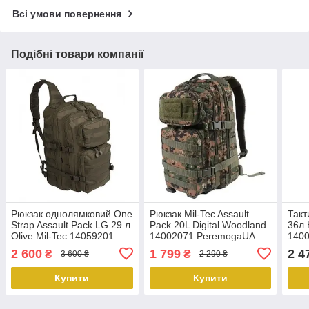
Всі умови повернення
Подібні товари компанії
Рюкзак однолямковий One
Рюкзак Mil-Tec Assault
Такт
Strap Assault Pack LG 29 л
Pack 20L Digital Woodland
36л 
Olive Mil-Tec 14059201
14002071.PeremogaUA
140
2 600
1 799
2 4
₴
₴
3 600 ₴
2 290 ₴
Купити
Купити