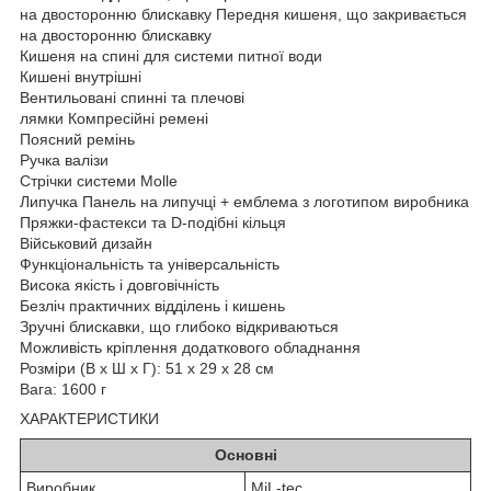
на двосторонню блискавку Передня кишеня, що закривається
на двосторонню блискавку
Кишеня на спині для системи питної води
Кишені внутрішні
Вентильовані спинні та плечові
лямки Компресійні ремені
Поясний ремінь
Ручка валізи
Стрічки системи Molle
Липучка Панель на липучці + емблема з логотипом виробника
Пряжки-фастекси та D-подібні кільця
Військовий дизайн
Функціональність та універсальність
Висока якість і довговічність
Безліч практичних відділень і кишень
Зручні блискавки, що глибоко відкриваються
Можливість кріплення додаткового обладнання
Розміри (В x Ш x Г): 51 x 29 x 28 см
Вага: 1600 г
ХАРАКТЕРИСТИКИ
Основні
Виробник
MiL-tec