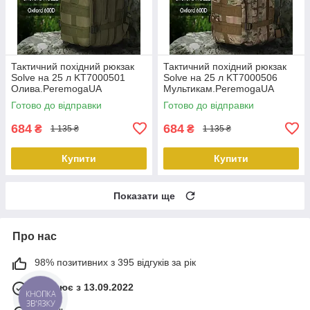
Тактичний похідний рюкзак
Тактичний похідний рюкзак
Solve на 25 л KT7000501
Solve на 25 л KT7000506
Олива.PeremogaUA
Мультикам.PeremogaUA
Готово до відправки
Готово до відправки
684
684
₴
₴
1 135 ₴
1 135 ₴
Купити
Купити
Показати ще
Про нас
98% позитивних з 395 відгуків за рік
Працює з 13.09.2022
КНОПКА
ЗВ'ЯЗКУ