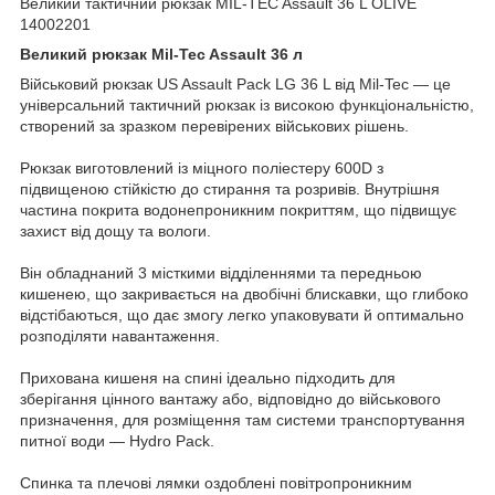
Великий тактичний рюкзак MIL-TEC Assault 36 L OLIVE
14002201
Великий рюкзак Mil-Tec Assault 36 л
Військовий рюкзак US Assault Pack LG 36 L від Mil-Tec — це
універсальний тактичний рюкзак із високою функціональністю,
створений за зразком перевірених військових рішень.
Рюкзак виготовлений із міцного поліестеру 600D з
підвищеною стійкістю до стирання та розривів. Внутрішня
частина покрита водонепроникним покриттям, що підвищує
захист від дощу та вологи.
Він обладнаний 3 місткими відділеннями та передньою
кишенею, що закривається на двобічні блискавки, що глибоко
відстібаються, що дає змогу легко упаковувати й оптимально
розподіляти навантаження.
Прихована кишеня на спині ідеально підходить для
зберігання цінного вантажу або, відповідно до військового
призначення, для розміщення там системи транспортування
питної води — Hydro Pack.
Спинка та плечові лямки оздоблені повітропроникним