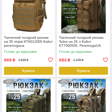
Тактичний похідний рюкзак
Тактичний похідний рюкзак
на 35 літрів KT6012005 Койот
Solve на 25 л Койот
peremogaua
KT7000505. PeremogaUA
Готово до відправки
Готово до відправки
969
684
₴
₴
1 635 ₴
1 135 ₴
Купити
Купити
–40%
–40%