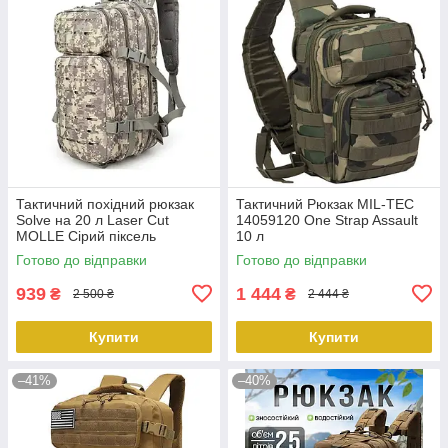
Тактичний похідний рюкзак
Тактичний Рюкзак MIL-TEC
Solve на 20 л Laser Cut
14059120 One Strap Assault
MOLLE Сірий піксель
10 л
KT6003207 peremogaua
Готово до відправки
Готово до відправки
939
1 444
₴
₴
2 500 ₴
2 444 ₴
Купити
Купити
–41%
–40%