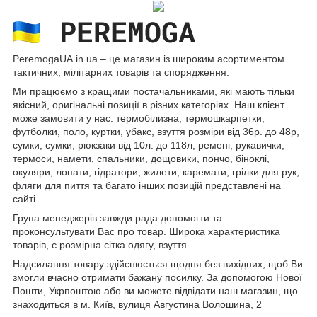
PeremogaUA.in.ua ‒ це магазин із широким асортиментом
тактичних, мілітарних товарів та спорядження.
Ми працюємо з кращими постачальниками, які мають тільки
якісний, оригінальні позиції в різних категоріях. Наш клієнт
може замовити у нас: термобілизна, термошкарпетки,
футболки, поло, куртки, убакс, взуття розміри від 36р. до 48р,
сумки, сумки, рюкзаки від 10л. до 118л, ремені, рукавички,
термоси,
намети
, спальники, дощовики, пончо, біноклі,
окуляри, лопати,
гідратори
, жилети, каремати, грілки для рук,
фляги
для пиття та багато інших позицій представлені на
сайті.
Група менеджерів завжди рада допомогти та
проконсультувати Вас про товар. Широка характеристика
товарів, є розмірна сітка одягу, взуття.
Надсилання товару здійснюється щодня без вихідних, щоб Ви
змогли вчасно отримати бажану посилку. За допомогою Нової
Пошти, Укрпоштою або ви можете відвідати наш магазин, що
знаходиться в м. Київ, вулиця Августина Волошина, 2