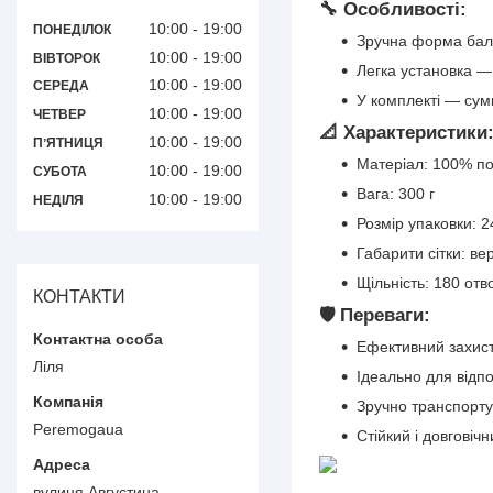
🔧 Особливості:
10:00
19:00
ПОНЕДІЛОК
Зручна форма бал
10:00
19:00
ВІВТОРОК
Легка установка —
10:00
19:00
СЕРЕДА
У комплекті — сум
10:00
19:00
ЧЕТВЕР
📐 Характеристики
10:00
19:00
ПʼЯТНИЦЯ
Матеріал: 100% по
10:00
19:00
СУБОТА
Вага: 300 г
10:00
19:00
НЕДІЛЯ
Розмір упаковки: 
Габарити сітки: в
Щільність: 180 от
КОНТАКТИ
🛡️ Переваги:
Ефективний захист
Ліля
Ідеально для відп
Зручно транспорту
Peremogaua
Стійкий і довговіч
вулиця Августина