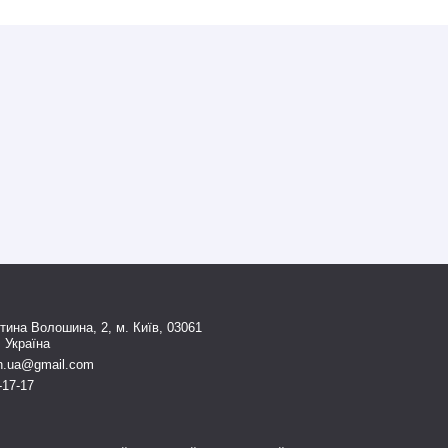
тина Волошина, 2, м. Київ, 03061
, Україна
n.ua@gmail.com
-17-17