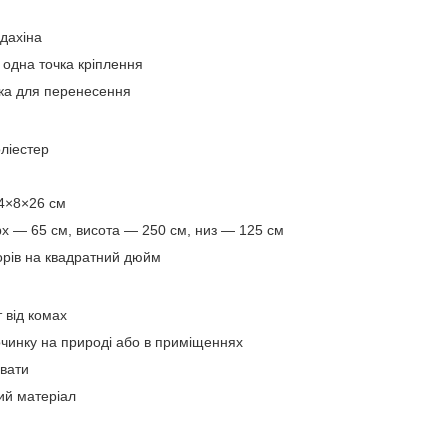
дахіна
 одна точка кріплення
ка для перенесення
:
ліестер
24×8×26 см
ерх — 65 см, висота — 250 см, низ — 125 см
ворів на квадратний дюйм
 від комах
очинку на природі або в приміщеннях
вати
ний матеріал