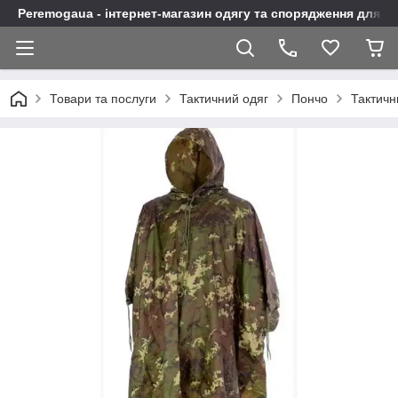
Peremogaua - інтернет-магазин одягу та спорядження для а
Товари та послуги
Тактичний одяг
Пончо
Тактичн