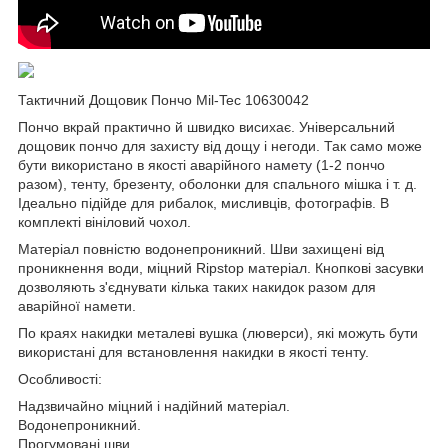
Тактичний Дощовик Пончо Mil-Tec 10630042
Пончо вкрай практично й швидко висихає. Універсальний
дощовик пончо для захисту від дощу і негоди. Так само може
бути використано в якості аварійного
намету
(1-2 пончо
разом),
тенту
, брезенту, оболонки для спального мішка і т. д.
Ідеально підійде для рибалок, мисливців, фотографів. В
комплекті вініловий чохол.
Матеріал повністю водонепроникний. Шви захищені від
проникнення води, міцний Ripstop матеріал. Кнопкові засувки
дозволяють з'єднувати кілька таких накидок разом для
аварійної намети.
По краях накидки металеві вушка (люверси), які можуть бути
використані для встановлення накидки в якості тенту.
Особливості:
Надзвичайно міцний і надійний матеріал.
Водонепроникний.
Прогумовані шви.