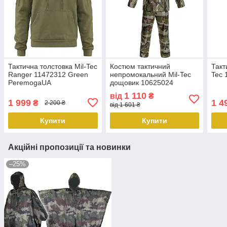
Тактична толстовка Mil-Tec
Костюм тактичний
Такт
Ranger 11472312 Green
непромокальний Mil-Tec
Tec 
PeremogaUA
дощовик 10625024
1 110
від
₴
1 999
1 4
₴
2 200 ₴
від 1 601 ₴
Купити
Купити
Акційні пропозиції та новинки
–25%