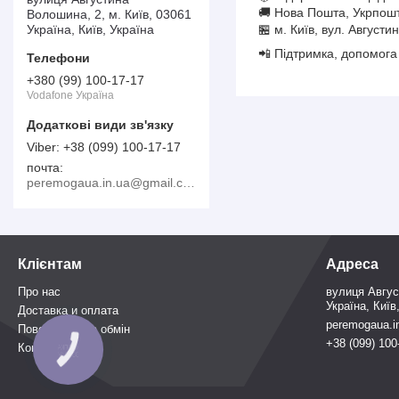
🚚 Нова Пошта, Укрпошт
Волошина, 2, м. Київ, 03061
Україна, Київ, Україна
🏪 м. Київ, вул. Август
📲 Підтримка, допомога 
+380 (99) 100-17-17
Vodafone Україна
+38 (099) 100-17-17
почта
peremogaua.in.ua@gmail.com
Клієнтам
Адреса
Про нас
вулиця Авгус
Україна, Київ
Доставка и оплата
peremogaua.i
Повернення та обмін
+38 (099) 100
Контакти
КНОПКА
ЗВ'ЯЗКУ