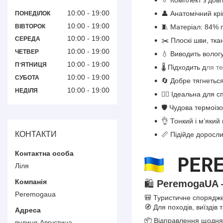
👔 Комплект з довг
10:00
19:00
👤 Анатомічний крі
ПОНЕДІЛОК
10:00
19:00
ВІВТОРОК
🧵 Матеріал: 84% 
10:00
19:00
СЕРЕДА
✂️ Плоскі шви, тк
10:00
19:00
ЧЕТВЕР
💧 Виводить волог
10:00
19:00
ПʼЯТНИЦЯ
🌡 Підходить д
ля т
10:00
19:00
СУБОТА
🔄 Добре тягнеться
10:00
19:00
НЕДІЛЯ
🏃‍♂️ Ідеальна для 
🛡 Чудова термоізо
👌 Тонкий і м’який
КОНТАКТИ
📏 Підійде доросли
Ліля
🛍️
PeremogaUA 
Peremogaua
🎒 Туристичне спорядже
🧭 Для походів, виїздів 
📦 Відправлення щодня
вулиця Августина