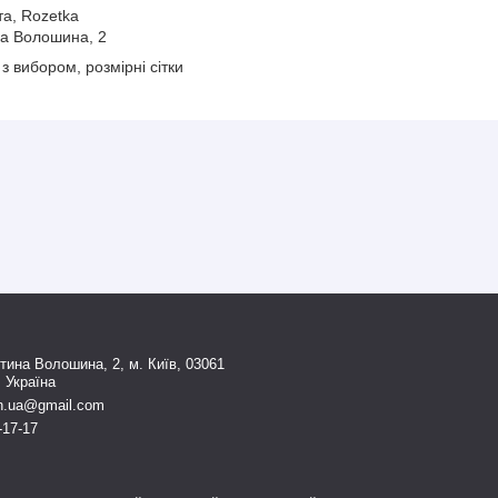
а, Rozetka
ина Волошина, 2
з вибором, розмірні сітки
тина Волошина, 2, м. Київ, 03061
, Україна
n.ua@gmail.com
-17-17