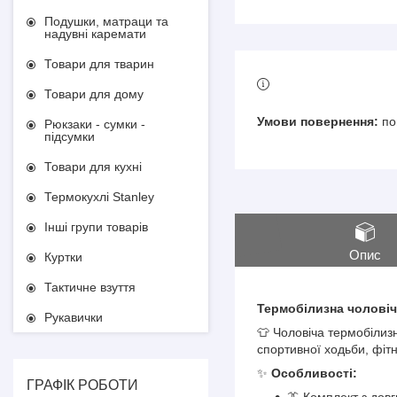
Подушки, матраци та
надувні каремати
Товари для тварин
Товари для дому
по
Рюкзаки - сумки -
підсумки
Товари для кухні
Термокухлі Stanley
Інші групи товарів
Опис
Куртки
Тактичне взуття
Термобілизна чоловіч
Рукавички
👕 Чоловіча термобілизн
спортивної ходьби, фітн
✨
Особливості:
ГРАФІК РОБОТИ