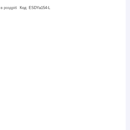
 в роздріб
Код:
ESDYa154-L