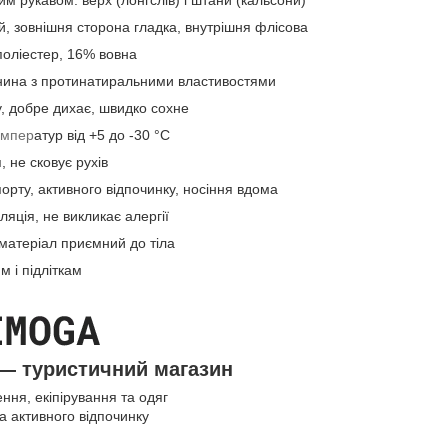
им рукавом: верх (лонгслів) і штани (кальсони)
й, зовнішня сторона гладка, внутрішня флісова
поліестер, 16% вовна
анина з протинатиральними властивостями
у, добре дихає, швидко сохне
емпер
атур від +5 до -30 °C
, не сковує рухів
спорту, активного відпочинку, носіння вдома
ляція, не викликає алергії
 матеріал приємний до тіла
м і підліткам
— туристичний магазин
ння, екіпірування та одяг
та активного відпочинку