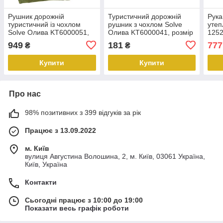
Рушник дорожній
Туристичний дорожній
Рука
туристичний із чохлом
рушник з чохлом Solve
уте
Solve Олива KT6000051,
Олива KT6000041, розмір
1252
розмір 140 x 200 см
80 x 33 см peremogaua
Оли
949
181
777
₴
₴
peremogaua
Купити
Купити
Про нас
98% позитивних з 399 відгуків за рік
Працює з 13.09.2022
м. Київ
вулиця Августина Волошина, 2, м. Київ, 03061 Україна,
Київ, Україна
Контакти
Сьогодні працює з 10:00 до 19:00
Показати весь графік роботи