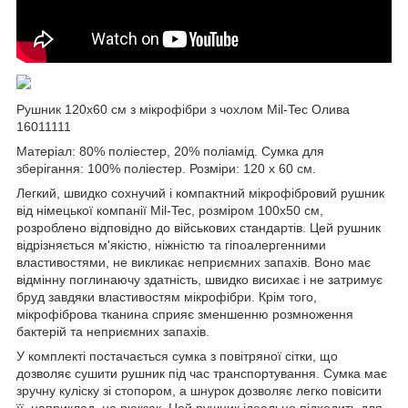
Рушник
120х60 см з мікрофібри з чохлом Mil-Tec Олива
16011111
Матеріал: 80% поліестер, 20% поліамід. Сумка для
зберігання: 100% поліестер. Розміри: 120 х 60 см.
Легкий, швидко сохнучий і компактний мікрофібровий рушник
від німецької компанії Mil-Tec, розміром 100x50 см,
розроблено відповідно до військових стандартів. Цей рушник
відрізняється м'якістю, ніжністю та гіпоалергенними
властивостями, не викликає неприємних запахів. Воно має
відмінну поглинаючу здатність, швидко висихає і не затримує
бруд завдяки властивостям мікрофібри. Крім того,
мікрофіброва тканина сприяє зменшенню розмноження
бактерій та неприємних запахів.
У комплекті постачається сумка з повітряної сітки, що
дозволяє сушити рушник під час транспортування. Сумка має
зручну куліску зі стопором, а шнурок дозволяє легко повісити
її, наприклад, на
рюкзак
. Цей рушник ідеально підходить для