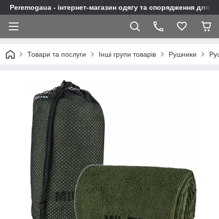
Peremogaua - інтернет-магазин одягу та спорядження для а
Товари та послуги
Інші групи товарів
Рушники
Ру