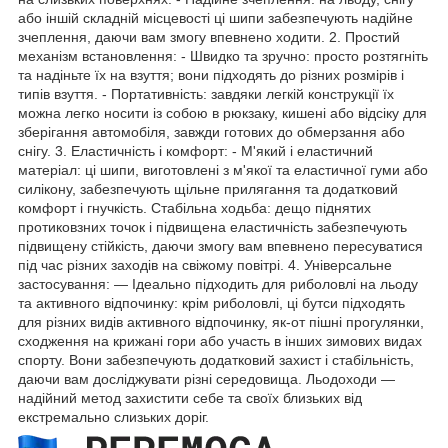
або іншій складній місцевості ці шипи забезпечують надійне
зчеплення, даючи вам змогу впевнено ходити. 2. Простий
механізм встановлення: - Швидко та зручно: просто розтягніть
та надіньте їх на взуття; вони підходять до різних розмірів і
типів взуття. - Портативність: завдяки легкій конструкції їх
можна легко носити із собою в рюкзаку, кишені або відсіку для
зберігання автомобіля, завжди готових до обмерзання або
снігу. 3. Еластичність і комфорт: - М'який і еластичний
матеріал: ці шипи, виготовлені з м'якої та еластичної гуми або
силікону, забезпечують щільне прилягання та додатковий
комфорт і гнучкість. Стабільна ходьба: дещо піднятих
протиковзних точок і підвищена еластичність забезпечують
підвищену стійкість, даючи змогу вам впевнено пересуватися
під час різних заходів на свіжому повітрі. 4. Універсальне
застосування: — Ідеально підходить для риболовлі на льоду
та активного відпочинку: крім риболовлі, ці бутси підходять
для різних видів активного відпочинку, як-от пішні прогулянки,
сходження на крижані гори або участь в інших зимових видах
спорту. Вони забезпечують додатковий захист і стабільність,
даючи вам досліджувати різні середовища. Льодоходи —
надійний метод захистити себе та своїх близьких від
екстремально слизьких доріг.