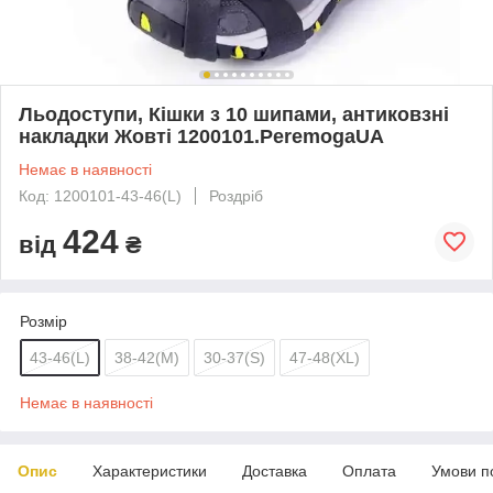
Льодоступи, Кішки з 10 шипами, антиковзні
накладки Жовті 1200101.PeremogaUA
Немає в наявності
Код: 1200101-43-46(L)
Роздріб
424
від
₴
Розмір
43-46(L)
38-42(M)
30-37(S)
47-48(XL)
Немає в наявності
Опис
Характеристики
Доставка
Оплата
Умови п