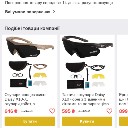
Повернення товару впродовж 14 днів за рахунок покупця
Всі умови повернення
Подібні товари компанії
Окуляри сонцезахисні
Тактичні окуляри Daisy
Ерго
Daisy X10-X,
X10 чорні з 3 змінними
шиї 
окуляри,койот, з
лінзами та поляризацією.
пам’
поляризацією, збільшена
PeremogaUA
конт
646
595
899
₴
₴
1 247 ₴
1 165 ₴
товщина лінз.PeremogaUA
KT7
Купити
Купити