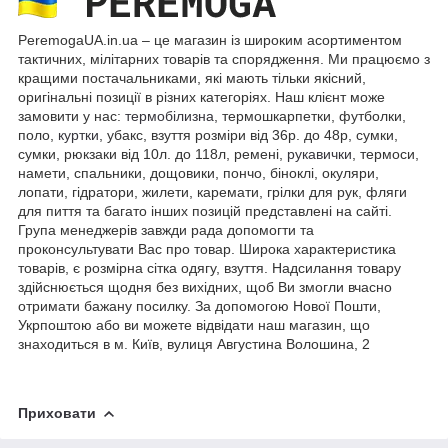
PeremogaUA.in.ua ‒ це магазин із широким асортиментом
тактичних, мілітарних товарів та спорядження. Ми працюємо з
кращими постачальниками, які мають тільки якісний,
оригінальні позиції в різних категоріях. Наш клієнт може
замовити у нас:
термобілизна
, термошкарпетки, футболки,
поло,
куртки
, убакс, взуття розміри від 36р. до 48р, сумки,
сумки, рюкзаки від 10л. до 118л, ремені,
рукавички
, термоси,
намети, спальники, дощовики, пончо, біноклі, окуляри,
лопати, гідратори, жилети, каремати, грілки для рук, фляги
для пиття та багато інших позицій представлені на сайті.
Група менеджерів завжди рада допомогти та
проконсультувати Вас про товар. Широка характеристика
товарів, є розмірна сітка одягу, взуття. Надсилання товару
здійснюється щодня без вихідних, щоб Ви змогли вчасно
отримати бажану посилку. За допомогою Нової Пошти,
Укрпоштою або ви можете відвідати наш магазин, що
знаходиться в м. Київ, вулиця Августина Волошина, 2
Приховати