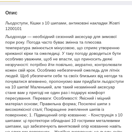
Опис
Льодоступи, Кішки з 10 шипами, антиковзні накладки Жовті
1200101
Льодоходи — необхідний сезонний аксесуар для зимової
пори року. Погода часто буває змінна та плюсова
температура змінюється мінусовою, що сприяє утворенню
крижаної кірки та ожеледиці. У таку погоду доводиться бути
особливо уважним, щоб не впасти, що приносить деякі
незручності: потрібно йти повільно, акуратно, контролювати
кожен свій крок. Особливо небезпечний ожеледь для літніх
людей. Щоб убезпечити себе та своїх близьких від негоди та
почуватися впевнено, пропонуємо вам придбати льодоступи
на 10 шипів! Маленький, але такий незамінний аксесуар
стане вам у пригоді не один раз і подарує комфорт
пересування. Переваги: Особливості: Якісний і міцний
матеріал основи; Правильна форма; Посилені шипи з
високоякісної сталі; Покращене зчеплення шипів із
поверхнею; 1. Підвищений опір ковзанню: - Конструкція з 10
шипами: ці протектори обладнані 10 гострими металевими
шипами, що забезпечують винятковий опір ковзанню навіть
на слизьких поверхнях. - Надійне зчеплення: на льоду, снігу