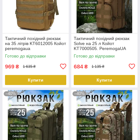
Тактичний похідний рюкзак
Тактичний похідний рюкзак
на 35 літрів KT6012005 Койот
Solve на 25 л Койот
peremogaua
KT7000505. PeremogaUA
Готово до відправки
Готово до відправки
969
684
₴
₴
1 635 ₴
1 135 ₴
Купити
Купити
–40%
–40%