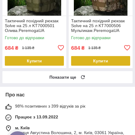
Тактичний похідний рюкзак
Тактичний похідний рюкзак
Solve на 25 л KT7000501
Solve на 25 л KT7000506
Олива.PeremogaUA
Мультикам.PeremogaUA
Готово до відправки
Готово до відправки
684
684
₴
₴
1 135 ₴
1 135 ₴
Купити
Купити
Показати ще
Про нас
98% позитивних з 399 відгуків за рік
Працює з 13.09.2022
м. Київ
вулиця Августина Волошина, 2, м. Київ, 03061 Україна,