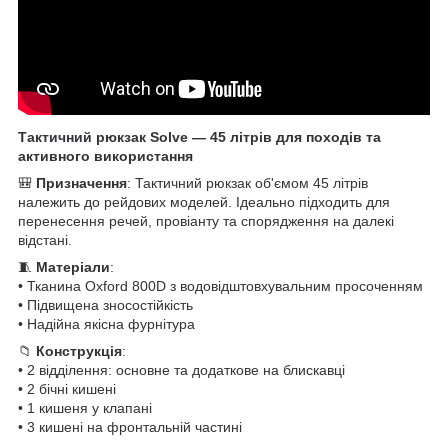
Так
тичний
рюкзак Solve — 45 літрів для походів та
активного використання
🎒
Призначення
: Тактичний рюкзак об'ємом 45 літрів
належить до рейдових моделей. Ідеально підходить для
перенесення речей, провіанту та спорядження на далекі
відстані.
🧵
Матеріали
:
• Тканина Oxford 800D з водовідштовхувальним просоченням
• Підвищена зносостійкість
• Надійна якісна фурнітура
📁
Конструкція
:
• 2 відділення: основне та додаткове на блискавці
• 2 бічні кишені
• 1 кишеня у клапані
• 3 кишені на фронтальній частині