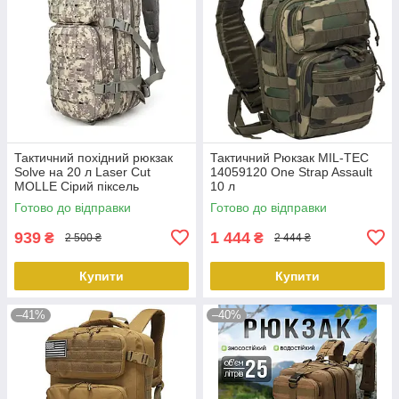
Тактичний похідний рюкзак
Тактичний Рюкзак MIL-TEC
Solve на 20 л Laser Cut
14059120 One Strap Assault
MOLLE Сірий піксель
10 л
KT6003207 peremogaua
Готово до відправки
Готово до відправки
939
1 444
₴
₴
2 500 ₴
2 444 ₴
Купити
Купити
–41%
–40%