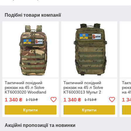
Подібні товари компанії
Тактичний похідний
Тактичний похідний
Такт
рюкзак на 45 л Solve
рюкзак на 45 л Solve
рюкз
KT6003020 Woodland
KT6003013 Мульт 2
на 4
peremogaua
peremogaua
per
1 340
1 340
1 3
₴
₴
1 713 ₴
1 713 ₴
Купити
Купити
Акційні пропозиції та новинки