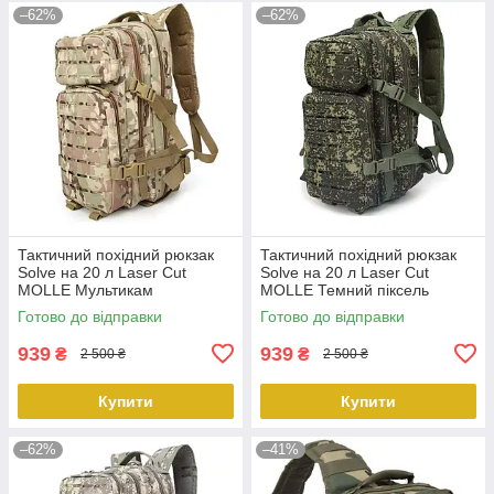
–62%
–62%
Тактичний похідний рюкзак
Тактичний похідний рюкзак
Solve на 20 л Laser Cut
Solve на 20 л Laser Cut
MOLLE Мультикам
MOLLE Темний піксель
KT6003206 peremogaua
KT6003209 peremogaua
Готово до відправки
Готово до відправки
939
939
₴
₴
2 500 ₴
2 500 ₴
Купити
Купити
–62%
–41%