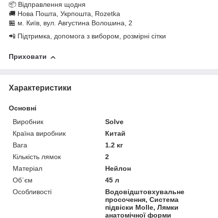
📦 Відправлення щодня
🚚 Нова Пошта, Укрпошта, Rozetka
🏪 м. Київ, вул. Августина Волошина, 2
📲 Підтримка, допомога з вибором, розмірні сітки
Приховати
Характеристики
Основні
Виробник
Solve
Країна виробник
Китай
Вага
1.2 кг
Кількість лямок
2
Матеріал
Нейлон
Об`єм
45 л
Особливості
Водовідштовхувальне
просочення, Система
підвіски Molle, Лямки
анатомічної форми