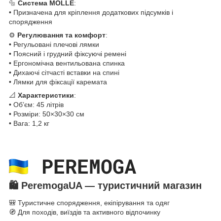
🔩
Система MOLLE
:
• Призначена для кріплення додаткових підсумків і
спорядження
⚙
Регулювання та комфорт
:
• Регульовані плечові лямки
• Поясний і грудний фіксуючі ремені
• Ергономічна вентильована спинка
• Дихаючі сітчасті вставки на спині
• Лямки для фіксації каремата
📐
Характеристики
:
• Об’єм: 45 літрів
• Розміри: 50×30×30 см
• Вага: 1,2 кг
🛍️
PeremogaUA — туристичний магазин
🎒 Туристичне спорядження, екіпірування та одяг
🧭 Для походів, виїздів та активного відпочинку