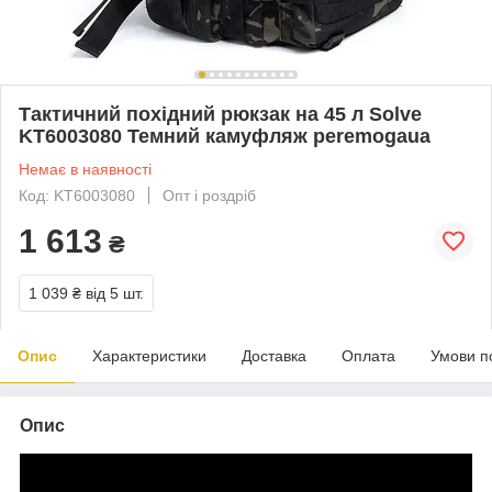
Тактичний похідний рюкзак на 45 л Solve
KT6003080 Темний камуфляж peremogaua
Немає в наявності
Код: KT6003080
Опт і роздріб
1 613
₴
1 039 ₴
від 5 шт.
Опис
Характеристики
Доставка
Оплата
Умови п
Опис