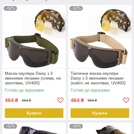
–52%
–52%
Маска-окуляри Daisy з 3
Тактична маска-окуляри
змінними лінзами (олива, не
Daisy з 3 змінними лінзами
запотіває, UV400)
(койот, не запотіває, UV400)
PeremogaUA
PeremogaUA
Готово до відправки
Готово до відправки
464
464
₴
₴
964 ₴
964 ₴
Купити
Купити
–52%
–50%