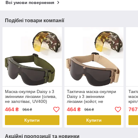
Всі умови повернення
Подібні товари компанії
Маска-окуляри Daisy з 3
Тактична маска-окуляри
Такт
змінними лінзами (олива,
Daisy з 3 змінними
маск
не запотіває, UV400)
лінзами (койот, не
кріп
PeremogaUA
запотіває, UV400)
змін
464
464
767
₴
₴
964 ₴
964 ₴
PeremogaUA
per
Купити
Купити
Акційні пропозиції та новинки