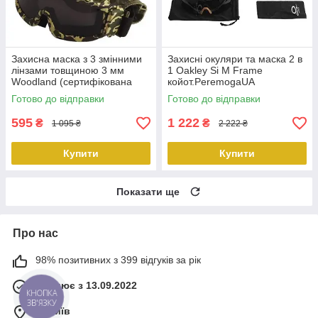
Захисна маска з 3 змінними
Захисні окуляри та маска 2 в
лінзами товщиною 3 мм
1 Oakley Si M Frame
Woodland (сертифікована
койот.PeremogaUA
ANSI Z87.1) PeremogaUA
Готово до відправки
Готово до відправки
595
1 222
₴
₴
1 095 ₴
2 222 ₴
Купити
Купити
Показати ще
Про нас
98% позитивних з 399 відгуків за рік
Працює з 13.09.2022
КНОПКА
ЗВ'ЯЗКУ
м. Київ