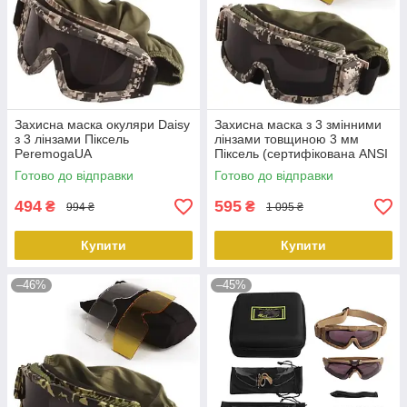
Захисна маска окуляри Daisy
Захисна маска з 3 змінними
з 3 лінзами Піксель
лінзами товщиною 3 мм
PeremogaUA
Піксель (сертифікована ANSI
Z87.1) PeremogaUA
Готово до відправки
Готово до відправки
494
595
₴
₴
994 ₴
1 095 ₴
Купити
Купити
–46%
–45%