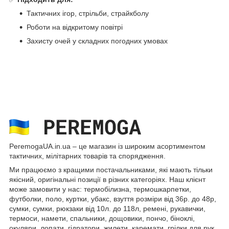
Тактичних ігор, стрільби, страйкболу
Роботи на відкритому повітрі
Захисту очей у складних погодних умовах
PeremogaUA.in.ua ‒ це магазин із широким асортиментом
тактичних, мілітарних товарів та спорядження
.
Ми працюємо з кращими постачальниками, які мають тільки
якісний, оригінальні позиції в різних категоріях. Наш клієнт
може замовити у нас: термобілизна, термошкарпетки,
футболки, поло, куртки, убакс, взуття розміри від 36р. до 48р,
сумки, сумки, рюкзаки від 10л. до 118л, ремені, рукавички,
термоси, намети, спальники, дощовики, пончо, біноклі,
окуляри, лопати, гідратори, жилети, каремати, грілки для рук,