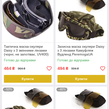
Тактична маска-окуляри
Захисна маска окуляри Daisy
Daisy з 3 змінними лінзами
з 3 лінзами Камуфляж
(чорні, не запотіває, UV400)
Вудленд PeremogaUA
PeremogaUA
Готово до відправки
Готово до відправки
464
494
₴
₴
964 ₴
994 ₴
Купити
Купити
–50%
–46%