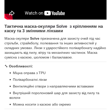
Тактична маска-оку
ляри Solve з кр
іпленням на
каску та 3 змінними лінзами
Маска-окуляри
Solve
призначена для захисту очей під час
стрільби, страйкболу, полювання та інших активностей у
складних умовах. Лінзи з ударостійкого полікарбонату надійно
захищають від пилу, вітру та механічних частинок. Маска
сумісна з каскою, шоломом і балаклавою.
🔧
Особливості:
Міцна оправа з TPU
Полікарбонатні лінзи
Вентиляційні отвори з направляючими вставками
Внутрішній поролоновий шар для захисту від пилу та
вологи
Можна носити з каскою або окремо