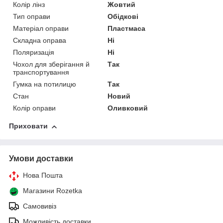
Колір лінз
Жовтий
Тип оправи
Обідкові
Матеріал оправи
Пластмаса
Складна оправа
Ні
Поляризація
Ні
Чохол для зберігання й
Так
транспортування
Гумка на потилицю
Так
Стан
Новий
Колір оправи
Оливковий
Приховати
Умови доставки
Нова Пошта
Магазини Rozetka
Самовивіз
Можливість доставки