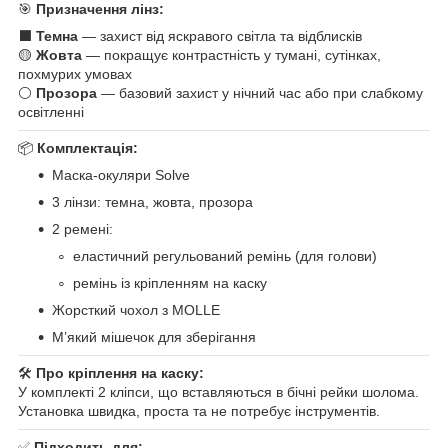
🎯
Призначення лінз:
⬛
Темна
— захист від яскравого світла та відблисків
🟡
Жовта
— покращує контрастність у тумані, сутінках,
похмурих умовах
⚪
Прозора
— базовий захист у нічний час або при слабкому
освітленні
📦
Комплектація:
Маска-окуляри Solve
3 лінзи: темна, жовта, прозора
2 ремені:
еластичний регульований ремінь (для голови)
ремінь із кріпленням на каску
Жорсткий чохол з MOLLE
М’який мішечок для зберігання
🛠
Про кріплення на каску:
У комплекті 2 кліпси, що вставляються в бічні рейки шолома.
Установка швидка, проста та не потребує інструментів.
✅
Підходить для: