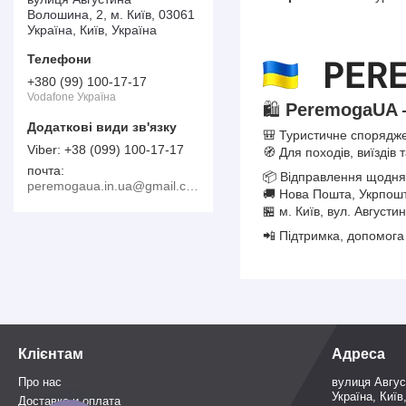
Волошина, 2, м. Київ, 03061
Україна, Київ, Україна
+380 (99) 100-17-17
Vodafone Україна
🛍️
PeremogaUA 
🎒 Туристичне спорядже
+38 (099) 100-17-17
🧭 Для походів, виїздів 
почта
📦 Відправлення щодня
peremogaua.in.ua@gmail.com
🚚 Нова Пошта, Укрпошт
🏪 м. Київ, вул. Август
📲 Підтримка, допомога 
Клієнтам
Адреса
Про нас
вулиця Авгус
Україна, Київ
Доставка и оплата