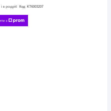
і в роздріб
Код:
KT6003207
ити з