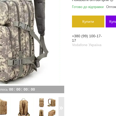
Готово до відправки
Оптом 
Купити
Куп
+380 (99) 100-17-
17
Vodafone Україна
лось
0
0
0
0
0
0
0
0