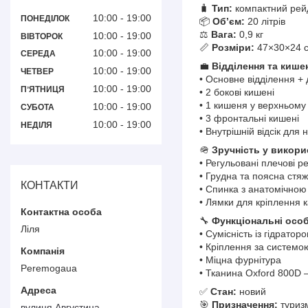
🧳
Тип:
компактний рей
10:00
19:00
ПОНЕДІЛОК
📦
Об’єм:
20 літрів
⚖️
Вага:
0,9 кг
10:00
19:00
ВІВТОРОК
📏
Розміри:
47×30×24 
10:00
19:00
СЕРЕДА
💼
Відділення та кишен
10:00
19:00
ЧЕТВЕР
• Основне відділення + 
10:00
19:00
ПʼЯТНИЦЯ
• 2 бокові кишені
• 1 кишеня у верхньому
10:00
19:00
СУБОТА
• 3 фронтальні кишені
10:00
19:00
НЕДІЛЯ
• Внутрішній відсік для 
🪖
Зручність у викори
• Регульовані плечові р
• Грудна та поясна стя
КОНТАКТИ
• Спинка з анатомічно
• Лямки для кріплення 
🔧
Функціональні особ
Ліля
• Сумісність із гідратор
• Кріплення за систем
• Міцна фурнітура
Peremogaua
• Тканина Oxford 800D —
✅
Стан:
новий
🎯
Призначення:
туризм
вулиця Августина