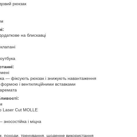
довий рюкзак
см
і:
додаткове на блискавці
 клапані
ноутбука
станні:
емені
жка — фіксують рюкзак і знижують навантаження
ю формою і вентиляційними вставками
каремата
ливості:
ом
ою Laser Cut MOLLE
 зносостійка і міцна
, походи, тренування, щоденне використання