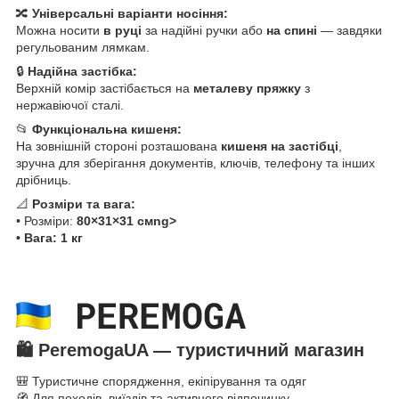
🔀
Універсальні варіанти носіння:
Можна носити
в руці
за надійні ручки або
на спині
— завдяки
регульованим лямкам.
🔒
Надійна застібка:
Верхній комір застібається на
металеву пряжку
з
нержавіючої сталі.
📂
Функціональна кишеня:
На зовнішній стороні розташована
кишеня на застібці
,
зручна для зберігання документів, ключів, теле
фону та інши
х
дрібниць.
📐
Розміри та вага:
• Розміри:
80×31×31 смng>
• Вага:
1 кг
🛍️
PeremogaUA — туристичний магазин
🎒 Туристичне спорядження, екіпірування та одяг
🧭 Для походів, виїздів та активного відпочинку