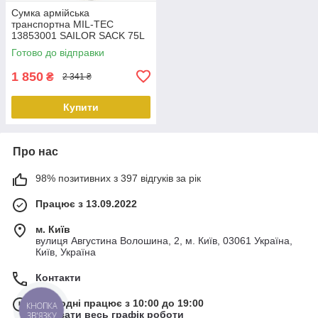
Сумка армійська
транспортна MIL-TEC
13853001 SAILOR SACK 75L
Olive, PeremogaUA
Готово до відправки
1 850
₴
2 341 ₴
Купити
Про нас
98% позитивних з 397 відгуків за рік
Працює з 13.09.2022
м. Київ
вулиця Августина Волошина, 2, м. Київ, 03061 Україна,
Київ, Україна
Контакти
Сьогодні працює з 10:00 до 19:00
КНОПКА
Показати весь графік роботи
ЗВ'ЯЗКУ