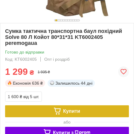
Сумка тактична транспортна баул похідний
Solve 80 Л Койот 80*31*31 KT6002405
peremogaua
Готово до відправки
Код: KT6002405
Опт і роздріб
1 299
₴
1 935 ₴
Економія
636 ₴
Залишилось
44 дні
1 600 ₴
від 5 шт.
Купити
або
Купити з