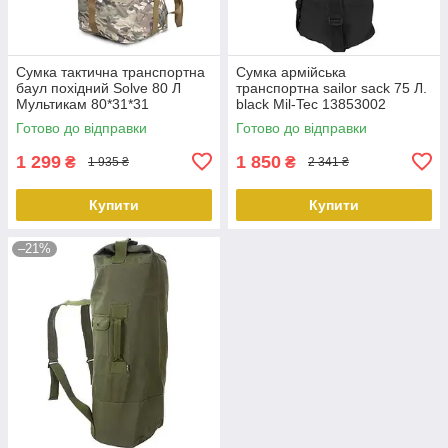
Сумка тактична транспортна
Сумка армійська
баул похідний Solve 80 Л
транспортна sailor sack 75 Л.
Мультикам 80*31*31
black Mil-Tec 13853002
KT6002406 peremogaua
Готово до відправки
Готово до відправки
1 299
1 850
₴
₴
1 935 ₴
2 341 ₴
Купити
Купити
–21%