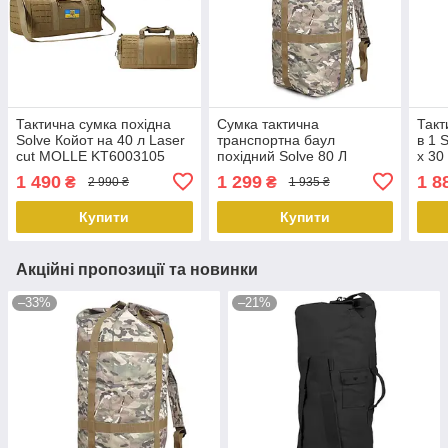
Тактична сумка похідна
Сумка тактична
Такт
Solve Койот на 40 л Laser
транспортна баул
в 1 
cut MOLLE KT6003105
похідний Solve 80 Л
x 30
peremogaua
Мультикам 80*31*31
KT6
1 490
1 299
1 8
₴
₴
2 990 ₴
1 935 ₴
KT6002406 peremogaua
Купити
Купити
Акційні пропозиції та новинки
–33%
–21%