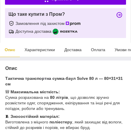
Що таке купити з Пром?
Замовлення під захистом
Доступна доставка
Опис
Характеристики
Доставка
Оплата
Умови п
Опис
Тактична транспо
ртна
сумка-баул Solve 80 л — 80×31×31
см
🎒
Максимальна місткість:
Сумка розрахована на
80 літрів
, що дозволяє зручно
розмістити одяг, спорядження, екіпірування та інші речі для
поїздок, роботи або тренувань.
🧵
Зносостійкий матеріал:
Виготовлена з міцного
поліестеру
, який захищає від вологи,
стійкий до розривів і порізів, не вбирає бруд.