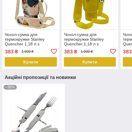
Чохол-сумка для
Чохол-сумка для
Чохо
термокружки Stanley
термокружки Stanley
терм
Quencher 1,18 л з
Quencher 1,18 л з
Quen
ремінцем, захисний кейс
ремінцем, захисний кейс
ремі
383
383
383
₴
₴
1 000 ₴
1 000 ₴
для кухля, бежевий тропік
для кухля, жовтий
для 
KT7001314 PeremogaUA
KT7001318 PeremogaUA
коль
Купити
Купити
Per
Акційні пропозиції та новинки
–36%