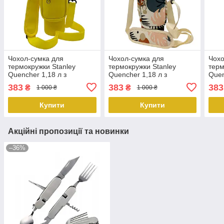
Чохол-сумка для
Чохол-сумка для
Чохо
термокружки Stanley
термокружки Stanley
терм
Quencher 1,18 л з
Quencher 1,18 л з
Quen
ремінцем, захисний кейс
ремінцем, захисний кейс
ремі
383
383
383
₴
₴
1 000 ₴
1 000 ₴
для кухля, жовтий
для кухля, бежевий тропік
блак
KT7001318 PeremogaUA
KT7001314 PeremogaUA
коль
Купити
Купити
Per
Акційні пропозиції та новинки
–36%