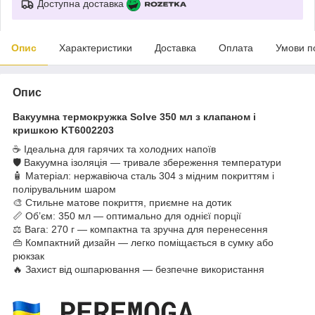
Доступна доставка
Опис
Характеристики
Доставка
Оплата
Умови п
Опис
Вакуумна термокружка Solve 350 мл з клапаном і
кришкою KT6002203
☕ Ідеальна для гарячих та холодних напоїв
🛡 Вакуумна ізоляція — тривале збереження температури
🧴 Матеріал: нержавіюча сталь 304 з мідним покриттям і
полірувальним шаром
🎨 Стильне матове покриття, приємне на дотик
📏 Об’єм: 350 мл — оптимально для однієї порції
⚖️ Вага: 270 г — компактна та зручна для перенесення
👜 Компактний дизайн — легко поміщається в сумку або
рюкзак
🔥 Захист від ошпарювання — безпечне використання