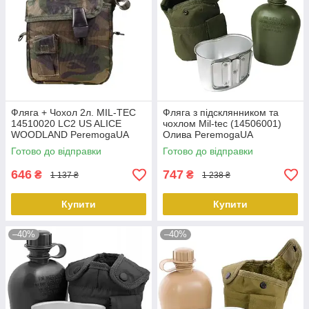
Фляга + Чохол 2л. MIL-TEC
Фляга з підсклянником та
14510020 LC2 US ALICE
чохлом Mil-tec (14506001)
WOODLAND PeremogaUA
Олива PeremogaUA
Готово до відправки
Готово до відправки
646
747
₴
₴
1 137 ₴
1 238 ₴
Купити
Купити
–40%
–40%