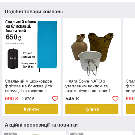
Подібні товари компанії
Спальний мішок-ковдра
Фляга Solve NATO з
Спал
флісова на блискавці та
утепленим чохлом та
фліс
липучці із затяжкою з
алюмінієвою чашкою 1
липу
чохлом Блакитний 180 см
літр Койот KT6104005
чохл
690
545
690
₴
₴
1 870 ₴
x 78 см Solve KT7001107
PeremogaUA
см S
PeremogaUA
Per
Купити
Купити
Акційні пропозиції та новинки
–59%
–43%