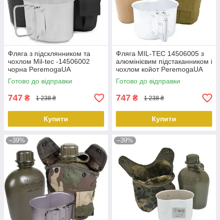
Фляга з підсклянником та
Фляга MIL-TEC 14506005 з
чохлом Mil-tec -14506002
алюмінієвим підстаканником і
чорна PeremogaUA
чохлом койот PeremogaUA
Готово до відправки
Готово до відправки
747
747
₴
₴
1 238 ₴
1 238 ₴
Купити
Купити
–39%
–39%