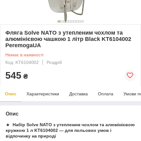
Фляга Solve NATO з утепленим чохлом та
алюмінієвою чашкою 1 літр Black KT6104002
PeremogaUA
Немає в наявності
Код: KT6104002
Роздріб
545
₴
Опис
Характеристики
Доставка
Оплата
Умови п
Опис
🔹
Набір Solve NATO з утепленим чохлом та алюмінієвою
кружкою 1 л KT6104002 — для польових умов і
відпочинку на природі