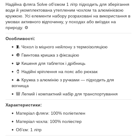
Надійна фляга Solve об'ємом 1 літр підходить для зберігання
води й укомплектована утепленим чохлом та алюмінієвою
кружкою. Усі елементи набору розраховані на використання в
умовах активного відпочинку, у походах або виїздах на
природу. ⚙️
Особливості:
🧵 Чохол із міцного нейлону з термоізоляцією
🔘 Гвинтова кришка з фіксацією
🧩 Кишеня для таблеток і дрібниць
🧷 Надійні кріплення на пояс або рюкзак
🔥 Кружка з алюмінію з ручками — підходить для
вогнища
🎒 Легкий і компактний набір для транспортування
Характеристики:
Матеріал фляги: 100% поліетилен
Матеріал чохла: 100% поліестер
Об’єм: 1 літр