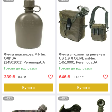
Фляга пластикова Mil-Tec
Фляга з чохлом та ременем
ОЛИВА
US 1.9 Л OLIVE mil-tec
(14501001).PeremogaUA
14510001 PeremogaUA
Готово до відправки
Готово до відправки
339
646
₴
₴
830 ₴
1 137 ₴
Купити
Купити
–43%
–40%