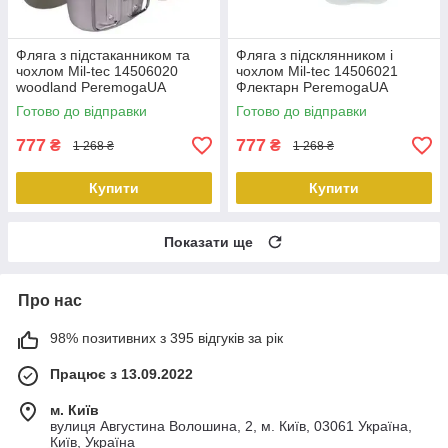
Фляга з підстаканником та
Фляга з підсклянником і
чохлом Mil-tec 14506020
чохлом Mil-tec 14506021
woodland PeremogaUA
Флектарн PeremogaUA
Готово до відправки
Готово до відправки
777
777
₴
₴
1 268 ₴
1 268 ₴
Купити
Купити
Показати ще
Про нас
98% позитивних з 395 відгуків за рік
Працює з 13.09.2022
м. Київ
вулиця Августина Волошина, 2, м. Київ, 03061 Україна,
Київ, Україна