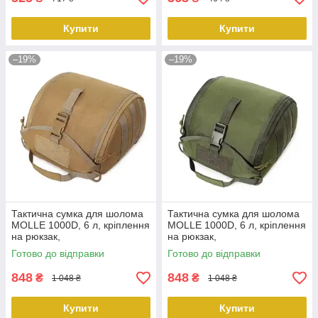
Купити
Купити
–19%
–19%
Тактична сумка для шолома
Тактична сумка для шолома
MOLLE 1000D, 6 л, кріплення
MOLLE 1000D, 6 л, кріплення
на рюкзак,
на рюкзак,
FAST/MICH/PASGT койот
FAST/MICH/PASGT Олива
Готово до відправки
Готово до відправки
KT6007305 peremogaua
peremogaua
848
848
₴
₴
1 048 ₴
1 048 ₴
Купити
Купити