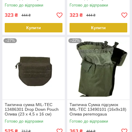
Готово до відправки
Готово до відправки
323
323
₴
₴
444 ₴
444 ₴
Купити
Купити
–27%
–22%
Тактична сумка MIL-TEC
Тактична Сумка підсумок
13486301 Drop Down Pouch
MIL-TEC 13490101 (16x9x18)
Олива (23 х 4,5 х 16 см)
Олива peremogaua
peremogaua
Готово до відправки
Готово до відправки
525
363
₴
₴
717 ₴
464 ₴