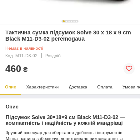
Тактична сумка підсумок Solve 30 x 18 x 9 cm
Black M11-D3-02 peremogaua
Немає в наявності
Код: M11-D3-02
Роздріб
460
₴
Опис
Характеристики
Доставка
Оплата
Умови п
Опис
Підсумок Solve 30×18×9 см Black M11-D3-02 —
компактність і надійність у кожній мандрівці
Зручний аксесуар для зберігання дрібниць і інструментів.
Міцна тканина забезпечує довготривале використання, а