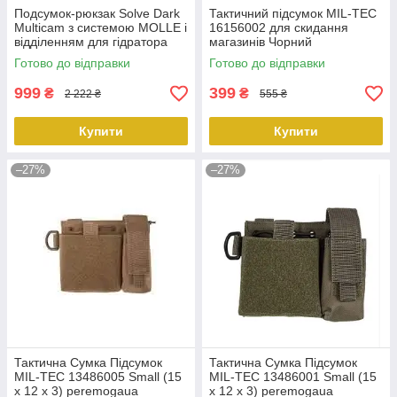
Подсумок-рюкзак Solve Dark
Тактичний підсумок MIL-TEC
Multicam з системою MOLLE і
16156002 для скидання
відділенням для гідратора
магазинів Чорний
KT6005280 штурмова панель
peremogaua
Готово до відправки
Готово до відправки
peremoga ua
999
399
₴
₴
2 222 ₴
555 ₴
Купити
Купити
–27%
–27%
Тактична Сумка Підсумок
Тактична Сумка Підсумок
MIL-TEC 13486005 Small (15
MIL-TEC 13486001 Small (15
x 12 x 3) peremogaua
x 12 x 3) peremogaua