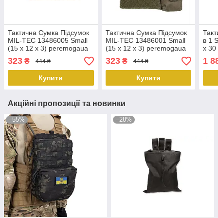
Тактична Сумка Підсумок
Тактична Сумка Підсумок
Такт
MIL-TEC 13486005 Small
MIL-TEC 13486001 Small
в 1 
(15 x 12 x 3) peremogaua
(15 x 12 x 3) peremogaua
x 30
KT6
323
323
1 8
₴
₴
444 ₴
444 ₴
Купити
Купити
Акційні пропозиції та новинки
–55%
–28%