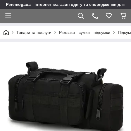
Peremogaua - інтернет-магазин одягу та спорядження для а
Товари та послуги
Рюкзаки - сумки - підсумки
Підсум