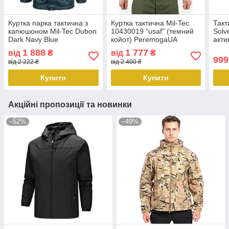
Куртка парка тактична з
Куртка тактична Mil-Tec
Такт
капюшоном Mil-Tec Dubon
10430019 "usaf" (темний
Solv
Dark Navy Blue
койот) PeremogaUA
акти
10150003.PeremogaUA
Кой
1 888
1 777
від
₴
від
₴
999
від 2 222 ₴
від 2 400 ₴
Купити
Купити
Акційні пропозиції та новинки
–52%
–49%