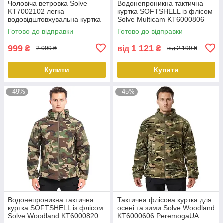
Чоловіча ветровка Solve
Водонепроникна тактична
KT7002102 легка
куртка SOFTSHELL із флісом
водовідштовхувальна куртка
Solve Multicam KT6000806
для весни та осені Чорна
peremogaua
Готово до відправки
Готово до відправки
PeremogaUA
999
1 121
₴
від
₴
2 099 ₴
від 2 199 ₴
Купити
Купити
–49%
–45%
Водонепроникна тактична
Тактична флісова куртка для
куртка SOFTSHELL із флісом
осені та зими Solve Woodland
Solve Woodland KT6000820
KT6000606 PeremogaUA