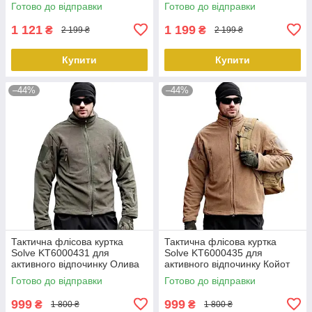
peremogaua
Готово до відправки
Готово до відправки
1 121
1 199
₴
₴
2 199 ₴
2 199 ₴
Купити
Купити
–44%
–44%
Тактична флісова куртка
Тактична флісова куртка
Solve KT6000431 для
Solve KT6000435 для
активного відпочинку Олива
активного відпочинку Койот
PeremogaUA
PeremogaUA
Готово до відправки
Готово до відправки
999
999
₴
₴
1 800 ₴
1 800 ₴