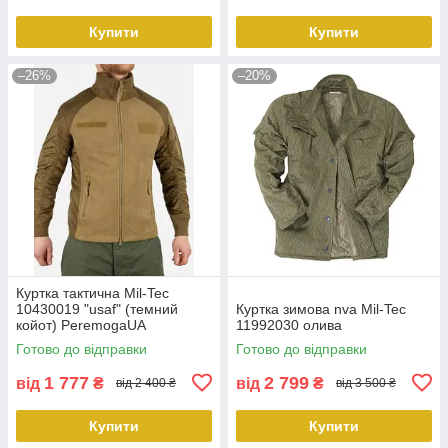
Купити
Купити
–26%
–20%
Куртка тактична Mil-Tec
10430019 "usaf" (темний
Куртка зимова nva Mil-Tec
койот) PeremogaUA
11992030 олива
Готово до відправки
Готово до відправки
1 777
2 799
від
₴
від
₴
від 2 400 ₴
від 3 500 ₴
Купити
Купити