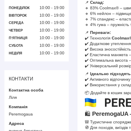
📌
Склад:
10:00
19:00
🔹 83% Coolmax® – шви
ПОНЕДІЛОК
🔹 6% нейлон – підвищен
10:00
19:00
ВІВТОРОК
🔹 7% спандекс – еласт
10:00
19:00
СЕРЕДА
🔹 4% гума – пружність 
10:00
19:00
ЧЕТВЕР
📌
Переваги:
10:00
19:00
✔️ Технологія
Coolmax
ПʼЯТНИЦЯ
✔️ Додаткове утеплення 
10:00
19:00
СУБОТА
✔️ Висока зносостійкіст
10:00
19:00
НЕДІЛЯ
✔️ Еластична манжета –
✔️ Оптимальна висота –
✔️ Універсальний розмі
📌
Ідеально підходять
КОНТАКТИ
✔️ Активного відпочинк
✔️ Використання у скла
📦 Додайте в кошик зар
Ліля
🛍️
PeremogaUA 
Peremogaua
🎒 Туристичне спорядже
🧭 Для походів, виїздів 
вулиця Августина