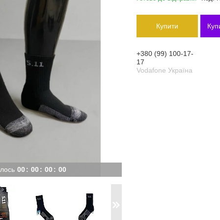
Купити
Куп
+380 (99) 100-17-
17
Vodafone Україна
лось
0
0
0
0
0
0
0
0