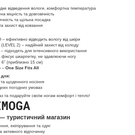
дке відведення вологи, комфортна температура
а міцність та довговічність
ичність та щільна посадка
та захист від ковзання
®
– ефективно відводить вологу від шкіри
(LEVEL 2) – надійний захист від холоду
ь – підходять для інтенсивного використання
 фіксує шкарпетку, не здавлюючи ногу
 6” (приблизно 15 см)
р –
One Size Fits All
 для:
у та щоденного носіння
дних погодних умовах
аз та подаруйте своїм ногам комфорт і тепло!
— туристичний магазин
ння, екіпірування та одяг
та активного відпочинку