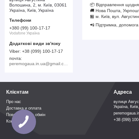
📦 Відправлення щодня
Волошина, 2, м. Київ, 03061
Україна, Київ, Україна
🚚 Нова Пошта, Укрпошт
🏪 м. Київ, вул. Август
📲 Підтримка, допомога 
+380 (99) 100-17-17
Vodafone Україна
+38 (099) 100-17-17
почта
peremogaua.in.ua@gmail.com
Клієнтам
Адреса
Про нас
вулиця Авгус
Україна, Київ
Доставка и оплата
peremogaua.i
Повернення та обмін
+38 (099) 100
Контакти