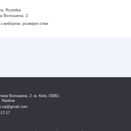
а, Rozetka
ина Волошина, 2
з вибором, розмірні сітки
тина Волошина, 2, м. Київ, 03061
, Україна
n.ua@gmail.com
-17-17