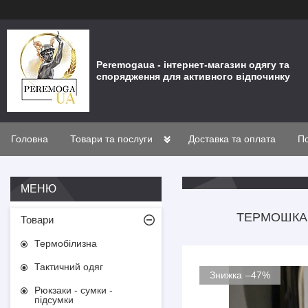
Peremogaua - інтернет-магазин одягу та
спорядження для активного відпочинку
Головна
Товари та послуги
Доставка та оплата
По
ТЕРМОШКАР
Товари
Термобілизна
Тактичний одяг
–47%
Рюкзаки - сумки -
підсумки