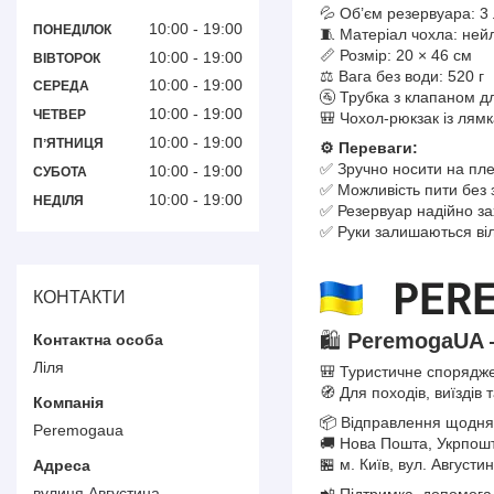
💦 Об’єм резервуара: 3 
10:00
19:00
ПОНЕДІЛОК
🧵 Матеріал чохла: ней
📏 Розмір: 20 × 46 см
10:00
19:00
ВІВТОРОК
⚖ Вага без води: 520 г
10:00
19:00
СЕРЕДА
🚰 Трубка з клапаном д
10:00
19:00
ЧЕТВЕР
🎒 Чохол-рюкзак із лям
10:00
19:00
ПʼЯТНИЦЯ
⚙️ Переваги:
✅ Зручно носити на пл
10:00
19:00
СУБОТА
✅ Можливість пити без 
10:00
19:00
НЕДІЛЯ
✅ Резервуар надійно з
✅ Руки залишаються ві
КОНТАКТИ
🛍️
PeremogaUA 
Ліля
🎒 Туристичне спорядже
🧭 Для походів, виїздів 
📦 Відправлення щодня
Peremogaua
🚚 Нова Пошта, Укрпошт
🏪 м. Київ, вул. Август
вулиця Августина
📲 Підтримка, допомога 