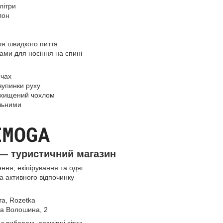
літри
лон
ля швидкого пиття
ками для носіння на спині
ечах
зупинки руху
ахищений чохлом
льними
— туристичний магазин
ння, екіпірування та одяг
та активного відпочинку
а, Rozetka
ина Волошина, 2
з вибором, розмірні сітки