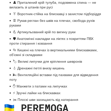
👤 Приталений крій тулуба, подовжена спина — не
вилазить зі штанів при русі
👔 Воротник-стійка на блискавці з захистом підборіддя
👖 Рукав реглан без швів на плечах, свобода рухів
руками
💪 Артикульований крій по вигину руки
🛡 Анатомічні накладки на ліктях з покриттям ПВХ
проти стирання і ковзання
📂 Кишені на плечах із вертикальними блискавками,
об’ємні зі складками
🏷 Великі липучки для кріплення шевронів
💧 Дренажні петлі внизу кишень
🌬 Вентиляційні вставки під пахвами для відведення
поту
✋ Манжети з патами на липучках
⚡ Зручні лайки на блискавках
✂️ Плоскі шви захищають від натирання