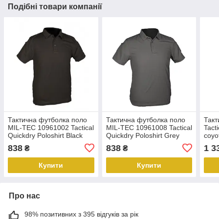
Подібні товари компанії
Тактична футболка поло
Тактична футболка поло
Такт
MIL-TEC 10961002 Tactical
MIL-TEC 10961008 Tactical
Tact
Quickdry Poloshirt Black
Quickdry Poloshirt Grey
coyo
PeremogaUA
PeremogaUA
838
838
1 3
₴
₴
Купити
Купити
Про нас
98% позитивних з 395 відгуків за рік